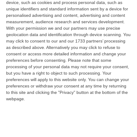
perde il proprio ruolo di familiare rispetto
device, such as cookies and process personal data, such as
unique identifiers and standard information sent by a device for
all’assistito e da figlio, nipote o compagno
personalised advertising and content, advertising and content
diventa badante e “genitore”. Spesso la
measurement, audience research and services development.
With your permission we and our partners may use precise
persona non riesce più a occuparsi delle
geolocation data and identification through device scanning. You
attività quotidiane più semplici, schiacciato
may click to consent to our and our 1733 partners’ processing
dalle responsabilità incombenti e dal dolore
as described above. Alternatively you may click to refuse to
consent or access more detailed information and change your
di assistere al declino del proprio caro.
preferences before consenting.
Please note that some
Oltretutto, non ha gli strumenti professionali
processing of your personal data may not require your consent,
but you have a right to object to such processing. Your
e l’esperienza per gestire tutto questo. Il
preferences will apply to this website only. You can change your
decadimento cognitivo, in particolare, è
preferences or withdraw your consent at any time by returning
to this site and clicking the "Privacy" button at the bottom of the
difficile da affrontare (talvolta anche da
webpage.
riconoscere) rispetto a quello fisico: in molti
casi il familiare che assiste l’anziano, pensa
di farcela e lo tiene a casa nella convinzione
di riuscire a occuparsene, ma spesso