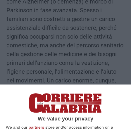
come Alzheimer (o demenza) e morbo di
Parkinson in fase avanzata. Spesso i
familiari sono costretti a gestire un carico
assistenziale difficile da sostenere, perché
significa occuparsi non solo delle attività
domestiche, ma anche del percorso sanitario,
della gestione delle medicine e dei bisogni
primari dell’anziano come la vestizione,
l’igiene personale, l’alimentazione e l’aiuto
nei movimenti. Un carico enorme, dunque,
che si ripercuote fortemente sulla vita
privata e lavorativa del familiare.
Il familiare che assiste l’anziano non
autosufficiente è sottoposto a un eccessivo
We value your privacy
carico non solo fisico, ma anche emotivo:
We and our
partners
store and/or access information on a