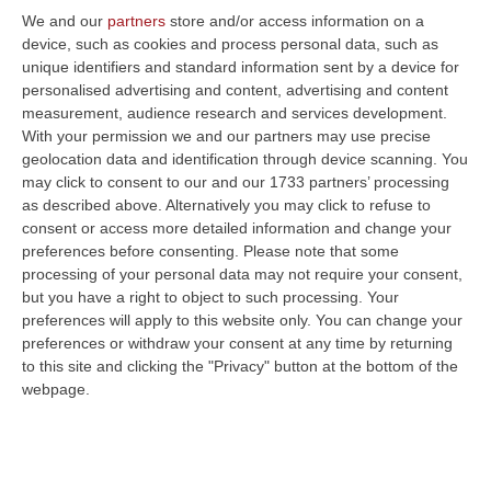
We and our
partners
store and/or access information on a
device, such as cookies and process personal data, such as
unique identifiers and standard information sent by a device for
personalised advertising and content, advertising and content
measurement, audience research and services development.
With your permission we and our partners may use precise
geolocation data and identification through device scanning. You
may click to consent to our and our 1733 partners’ processing
as described above. Alternatively you may click to refuse to
consent or access more detailed information and change your
preferences before consenting.
Please note that some
processing of your personal data may not require your consent,
but you have a right to object to such processing. Your
preferences will apply to this website only. You can change your
Clicca e segui “Corriere della Calabria” su Google News
preferences or withdraw your consent at any time by returning
to this site and clicking the "Privacy" button at the bottom of the
CATANZARO
La Giunta della Regione
webpage.
Calabria, nella riunione di oggi, su proposta
del presidente Roberto Occhiuto, ha