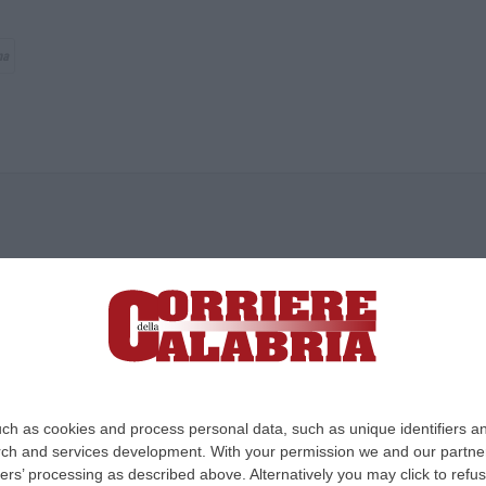
na
ica di News&Com S.r.l ©2012-
-2026. Tutti i diritti riservati.
ia, Lamezia Terme (CZ)
irettore responsabile Paola Militano |
Privacy
ch as cookies and process personal data, such as unique identifiers an
rch and services development.
With your permission we and our partner
Design:
cfweb
ers’ processing as described above. Alternatively you may click to ref