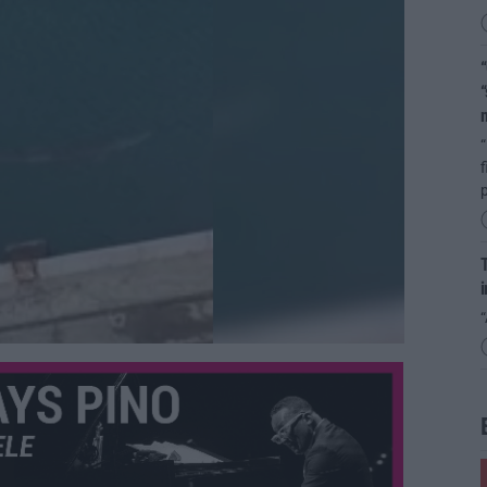
“
“
“
f
p
T
i
“