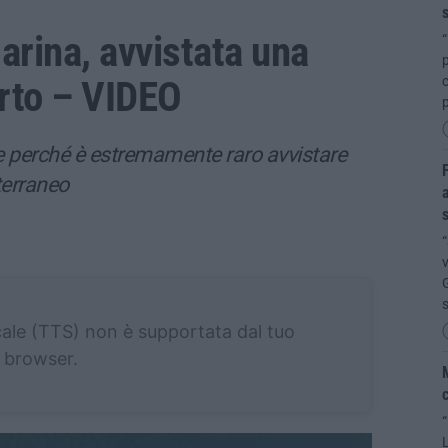
s
arina, avvistata una
“
p
orto – VIDEO
le perché è estremamente raro avvistare
F
terraneo
a
s
“
G
cale (TTS) non è supportata dal tuo
browser.
M
c
“