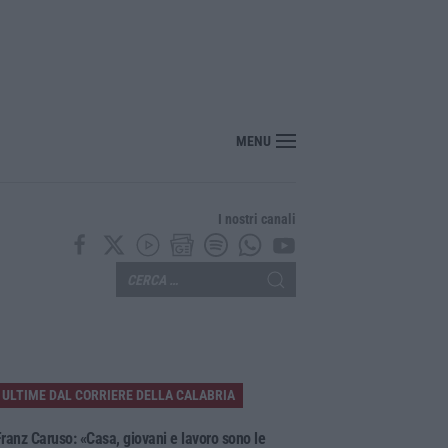
tro Cgil: «Vergognoso». Landini: «Non ci voltiamo mai»
MENU
I nostri canali
ULTIME DAL CORRIERE DELLA CALABRIA
ranz Caruso: «Casa, giovani e lavoro sono le