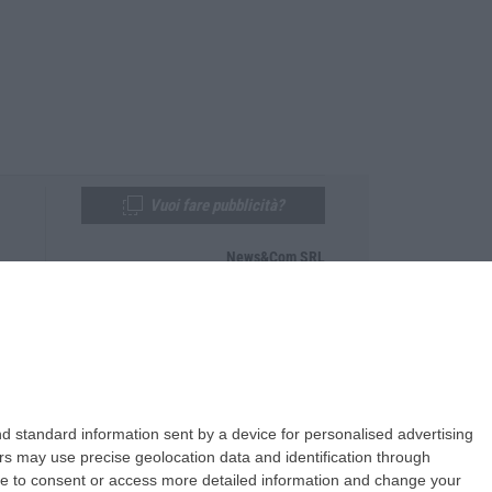
Vuoi fare pubblicità?
News&Com SRL
Telefono:
0968-53665
Email:
newsandcom@gmail.com
d standard information sent by a device for personalised advertising
s may use precise geolocation data and identification through
use to consent or access more detailed information and change your