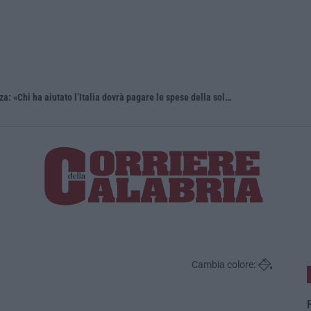
Fondi migranti, i legali dopo la sentenza: «Chi ha aiutato l’Italia dovrà pagare le spese della solidarietà sociale»
Meloni con
Cambia colore:
F