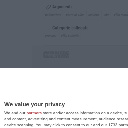
Argomenti
balenottera
porto di vibo
società
vibo
vibo mari
Categorie collegate
cronaca
vibo valentia
Corriere delle Calabria è una testata giornalist
P.IVA. 03199620794, Via del mare 6/G, S.Eufem
Iscrizione tribunale di Lamezia Terme 5/2011 - D
Effettua una ricerca sul Corriere delle Calabria
We value your privacy
We and our
partners
store and/or access information on a device, su
and content, advertising and content measurement, audience resea
device scanning. You may click to consent to our and our 1733 partn