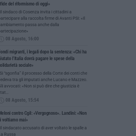
fide del riformismo di oggi»
Il sindaco di Cosenza invita i cittadini a
artecipare alla raccolta firme di Avanti PSI: «Il
cambiamento passa anche dalla
partecipazione»
08 Agosto, 16:00
ondi migranti, i legali dopo la sentenza: «Chi ha
iutato l’Italia dovrà pagare le spese della
olidarietà sociale»
Si “sgonfia” il processo della Corte dei conti che
vedeva tra gli imputati anche Lucano e Mazzeo.
li avvocati: «Non si può dire che giustizia è
stat…
08 Agosto, 15:54
eloni contro Cgil: «Vergognoso». Landini: «Non
i voltiamo mai»
Il sindacato accusato di aver voltato le spalle a
La Russa