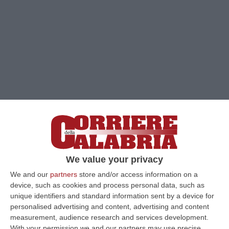
We value your privacy
Clicca e segui “Corriere della Calabria” su Google News
We and our
partners
store and/or access information on a
device, such as cookies and process personal data, such as
MESSINA
Viaggiava con un chilo di droga a
unique identifiers and standard information sent by a device for
bordo della propria auto ma è stato fermato
personalised advertising and content, advertising and content
measurement, audience research and services development.
dalla guardia di finanza di Messina
appena
With your permission we and our partners may use precise