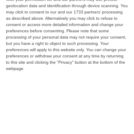
sceso dal traghetto proveniente dalla
geolocation data and identification through device scanning. You
may click to consent to our and our 1733 partners’ processing
Calabria, scoperto e arrestato.
Le fiamme
as described above. Alternatively you may click to refuse to
gialle non hanno creduto alla versione
consent or access more detailed information and change your
dell’uomo che ha spiegato di fare ritorno in
preferences before consenting.
Please note that some
processing of your personal data may not require your consent,
Sicilia al termine di un contratto di lavoro a
but you have a right to object to such processing. Your
Bologna. Da qui il controllo dell’auto e la
preferences will apply to this website only. You can change your
preferences or withdraw your consent at any time by returning
scoperta della droga grazie al fiuto del cane
to this site and clicking the "Privacy" button at the bottom of the
Ghimly: nel vano bagagli del veicolo, infatti,
webpage.
sono stati scoperti
due involucri sottovuoto
ricoperti da fondi di caffè che contenevano
settecento grammi di cocaina e duecento di
eroina
.