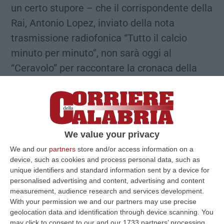
un certo stupore – che il corrispondente della
Rai, Antonio Lopez, inviato della nota
trasmissione radiofonica “Tutto il calcio
minuto per minuto”, non sarà oggi al
“Ceravolo” per raccontare la cronaca della
gara Catanzaro – Reggiana. Si tratta di una
scelta del tutto personale del giornalista, o
dell’azienda, della quale fatichiamo a
comprendere le ragioni». Lo scrive la società
We value your privacy
dell’Us Catanzaro in una nota. «Mai era
We and our
partners
store and/or access information on a
accaduto prima d’ora – prosegue l’Us
device, such as cookies and process personal data, such as
unique identifiers and standard information sent by a device for
Catanzaro – che un giornalista ritenesse di
personalised advertising and content, advertising and content
non poter venire al “Ceravolo”, anche nelle
measurement, audience research and services development.
partite più delicate, poiché la società ha
With your permission we and our partners may use precise
geolocation data and identification through device scanning. You
sempre assicurato la massima ospitalità e,
may click to consent to our and our 1733 partners’ processing