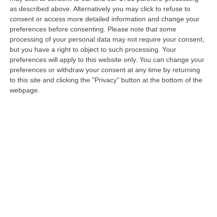
soprattutto, garantito a tutti gli operatori
as described above. Alternatively you may click to refuse to
consent or access more detailed information and change your
dell’informazione la possibilità di svolgere il
preferences before consenting.
Please note that some
proprio lavoro in piena sicurezza. Condizioni
processing of your personal data may not require your consent,
but you have a right to object to such processing. Your
che sarebbero state garantite, semmai
preferences will apply to this website only. You can change your
rafforzate, anche in occasione della gara
preferences or withdraw your consent at any time by returning
odierna. Siamo solidali con il giornalista per i
to this site and clicking the "Privacy" button at the bottom of the
webpage.
commenti offensivi di cui è stato fatto
oggetto sui social, che certo hanno
travalicato il diritto di critica e che
condanniamo fermamente, ma riteniamo che
un professionista del servizio pubblico non
debba farsi condizionare e non debba cedere
alle provocazioni di chi insulta da dietro una
tastiera, soprattutto di fronte alla garanzia di
poter svolgere il proprio lavoro senza alcun