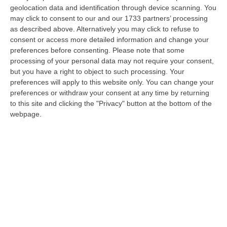
evitare le infiltrazioni della ‘ndrangheta. Il
geolocation data and identification through device scanning. You
may click to consent to our and our 1733 partners’ processing
presidente della Regione, Roberto Occhiuto,
as described above. Alternatively you may click to refuse to
nella sua qualità di commissario della sanità
consent or access more detailed information and change your
preferences before consenting.
Please note that some
calabrese, ha adottato il decreto con cui
processing of your personal data may not require your consent,
viene a
pprovato lo schema di protocollo
but you have a right to object to such processing. Your
d’intesa con la Direzione investigativa
preferences will apply to this website only. You can change your
preferences or withdraw your consent at any time by returning
antimafia per la prevenzione e il contrasto
to this site and clicking the "Privacy" button at the bottom of the
alle infiltrazioni della criminalità organizzata
webpage.
nell’utilizzo dei fondi destinati agli
investimenti pubblici in ambito sanitario
. Si
tratta in pratica dell’aggiornamento del primo
protocollo già stipulato a maggio scorso tra
Occhiuto e l’allora direttore della Dia Vallone
(i due nella foto in basso). In particolare, il
protocollo – che si può scaricare alla fine