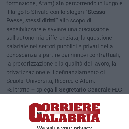
formazione, Afam) sta percorrendo in lungo e
il largo lo Stivale con lo slogan
“Stesso
Paese, stessi diritti”
allo scopo di
sensibilizzare e avviare una discussione
sull’autonomia differenziata, la questione
salariale nei settori pubblici e privati della
conoscenza a partire dai rinnovi contrattuali,
la precarizzazione e la qualità del lavoro, la
privatizzazione e il definanziamento di
Scuola, Università, Ricerca e Afam.
«Si tratta – spiega il
Segretario Generale FLC
Cgil Calabria Mimmo Denaro
– di un
appuntamento importante, un’occasione per
contrastare un progetto pericoloso,
soprattutto per la nostra regione.
We value your privacy