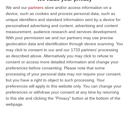
L’approvazione del Ddl Calderoli è un vero
We and our
partners
store and/or access information on a
disegno secessionista che provocherebbe
device, such as cookies and process personal data, such as
unique identifiers and standard information sent by a device for
pesanti conseguenze, con un’autonomia
personalised advertising and content, advertising and content
differenziata che, di fatto, frammenterebbe il
measurement, audience research and services development.
sistema pubblico di istruzione, che per noi
With your permission we and our partners may use precise
geolocation data and identification through device scanning. You
deve essere unico e uguale su tutto il
may click to consent to our and our 1733 partners’ processing
territorio nazionale. Le conseguenze
as described above. Alternatively you may click to refuse to
consent or access more detailed information and change your
sarebbero gravi e irreversibili con un
preferences before consenting.
Please note that some
aumento del divario fra Nord e Sud su
processing of your personal data may not require your consent,
but you have a right to object to such processing. Your
politiche di rilevanza strategica per la
preferences will apply to this website only. You can change your
crescita e lo sviluppo: ambiente,
preferences or withdraw your consent at any time by returning
infrastrutture, energia e, soprattutto la
to this site and clicking the "Privacy" button at the bottom of the
webpage.
scuola, con il concreto rischio di una
regionalizzazione che renderebbe diseguale
il diritto allo studio. Diverse sono le adesioni