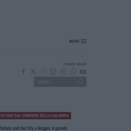
re Hormuz stop ad attacchi e sanzioni»
MENU
I nostri canali
ULTIME DAL CORRIERE DELLA CALABRIA
initaly and the City a Reggio: il grande