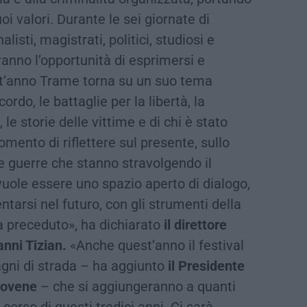
uoi valori. Durante le sei giornate di
listi, magistrati, politici, studiosi e
anno l’opportunità di esprimersi e
st’anno Trame torna su un suo tema
cordo, le battaglie per la libertà, la
, le storie delle vittime e di chi è stato
mento di riflettere sul presente, sullo
lle guerre che stanno stravolgendo il
ole essere uno spazio aperto di dialogo,
ntarsi nel futuro, con gli strumenti della
a preceduto»,
ha dichiarato
il direttore
anni Tizian.
«Anche quest’anno il festival
gni di strada – ha aggiunto
il Presidente
Iovene
– che si aggiungeranno a quanti
corso di questi tredici anni. Ci sarà