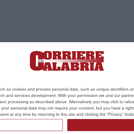
ica di News&Com S.r.l ©2012-
-2026. Tutti i diritti riservati.
ia, Lamezia Terme (CZ)
irettore responsabile Paola Militano |
Privacy
ch as cookies and process personal data, such as unique identifiers an
rch and services development.
With your permission we and our partner
Design:
cfweb
ers’ processing as described above. Alternatively you may click to ref
your personal data may not require your consent, but you have a right t
nt at any time by returning to this site and clicking the "Privacy" but