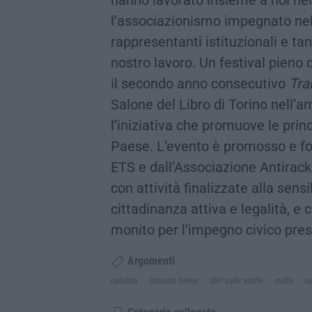
l’associazionismo impegnato nella 
rappresentanti istituzionali e ta
nostro lavoro. Un festival pieno
il secondo anno consecutivo
Tra
Salone del Libro di Torino nell’am
l’iniziativa che promuove le prin
Paese. L’evento è promosso e f
ETS e dall’Associazione Antirac
con attività finalizzate alla sensi
cittadinanza attiva e legalità, e
monito per l’impegno civico pres
Argomenti
calabria
lamezia terme
libri sulle mafie
mafia
n