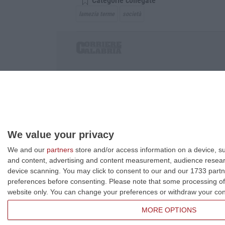
Categorie collegate
lamezia terme
società
Corriere delle Calabria è una testata giornalist
P.IVA. 03199620794, Via del mare 6/G, S.Eufem
Iscrizione tribunale di Lamezia Terme 5/2011 - D
Effettua una ricerca sul Corriere delle Calabria
We value your privacy
We and our
partners
store and/or access information on a device, su
and content, advertising and content measurement, audience resea
device scanning. You may click to consent to our and our 1733 partn
preferences before consenting.
Please note that some processing of 
website only. You can change your preferences or withdraw your conse
MORE OPTIONS