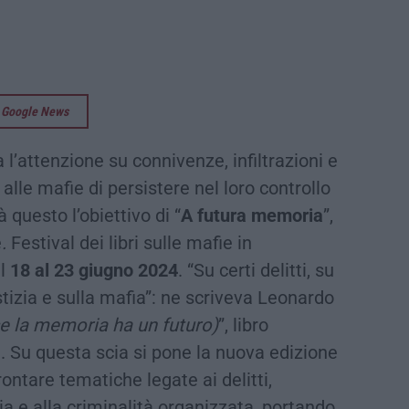
su Google News
l’attenzione su connivenze, infiltrazioni e
lle mafie di persistere nel loro controllo
 questo l’obiettivo di “
A futura memoria
”,
e
.
Festival dei libri sulle mafie in
l
18 al 23 giugno 2024
. “Su certi delitti, su
tizia e sulla mafia”: ne scriveva Leonardo
e la memoria ha un futuro)
”, libro
 Su questa scia si pone la nuova edizione
rontare tematiche legate ai delitti,
ia e alla criminalità organizzata, portando