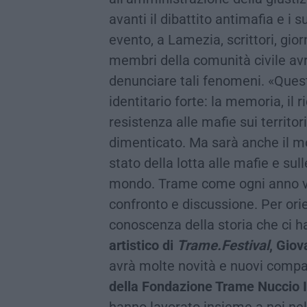
avanti il dibattito antimafia e i s
evento, a Lamezia, scrittori, giorna
membri della comunità civile avr
denunciare tali fenomeni. «Que
identitario forte: la memoria, il ri
resistenza alle mafie sui territori
dimenticato. Ma sarà anche il mo
stato della lotta alle mafie e su
mondo. Trame come ogni anno vu
confronto e discussione. Per orie
conoscenza della storia che ci h
artistico di
Trame.Festival
, Giov
avrà molte novità e nuovi compa
della Fondazione Trame Nuccio 
hanno lavorato insieme a noi nel 