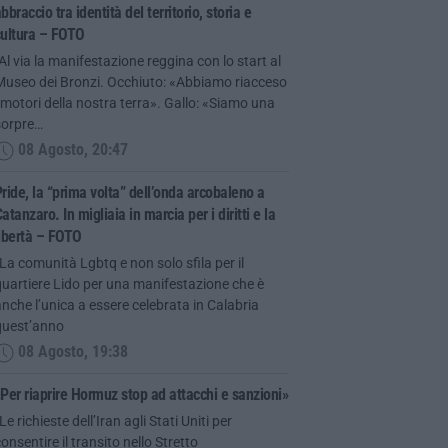
bbraccio tra identità del territorio, storia e
cultura – FOTO
Al via la manifestazione reggina con lo start al
Museo dei Bronzi. Occhiuto: «Abbiamo riacceso
 motori della nostra terra». Gallo: «Siamo una
sorpre…
08 Agosto, 20:47
ride, la “prima volta” dell’onda arcobaleno a
atanzaro. In migliaia in marcia per i diritti e la
ibertà – FOTO
La comunità Lgbtq e non solo sfila per il
uartiere Lido per una manifestazione che è
nche l’unica a essere celebrata in Calabria
quest’anno
08 Agosto, 19:38
Per riaprire Hormuz stop ad attacchi e sanzioni»
Le richieste dell’Iran agli Stati Uniti per
onsentire il transito nello Stretto