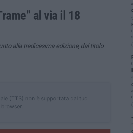
a
ame” al via il 18
“
i
giunto alla tredicesima edizione, dal titolo
P
C
l
“
q
a
cale (TTS) non è supportata dal tuo
browser.
«
“
c