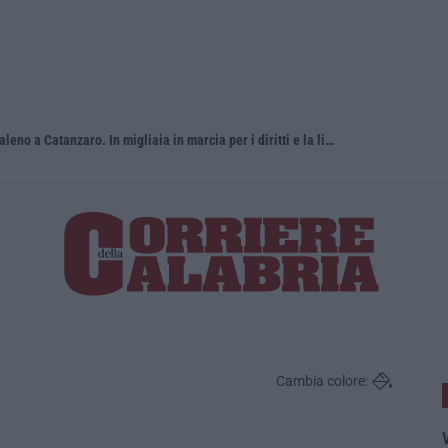
Pride, la “prima volta” dell’onda arcobaleno a Catanzaro. In migliaia in marcia per i diritti e la libertà – FOTO
«Per riapri
Cambia colore:
V