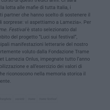
lotta alle mafie di tutta Italia, i
nti partner che hanno scelto di sostenere il
 di sorprese: vi aspettiamo a Lamezia». Per
me. Festival
è stato selezionato dal
bito del progetto “Luci sui festival”,
cipali manifestazioni letterarie del nostro
ortemente voluto dalla Fondazione Trame
ket Lamezia Onlus, impegnate tutto l’anno
bilizzazione e all’esercizio dei valori di
 che riconoscono nella memoria storica il
ente.
drangheta
società
trame
trame festival