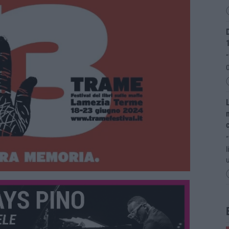
D
“
0
L
m
“
l
u