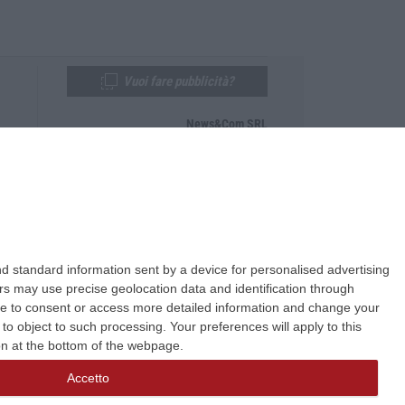
Vuoi fare pubblicità?
News&Com SRL
Telefono:
0968-53665
Email:
newsandcom@gmail.com
d standard information sent by a device for personalised advertising
s may use precise geolocation data and identification through
use to consent or access more detailed information and change your
o object to such processing. Your preferences will apply to this
ton at the bottom of the webpage.
Accetto