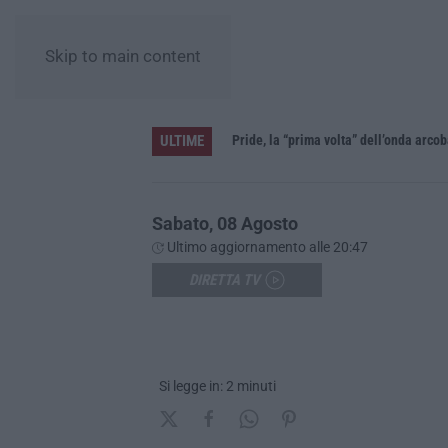
Skip to main content
ULTIME
Vinitaly and the City a Reggio: il grande abbraccio tra identità del territorio, storia e cultura – FOTO
Sabato, 08 Agosto
Ultimo aggiornamento alle 20:47
DIRETTA TV
Si legge in: 2 minuti