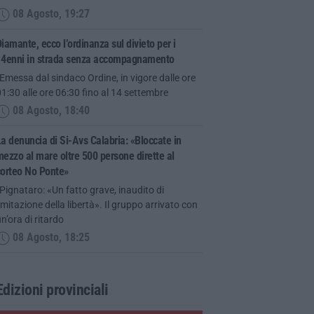
08 Agosto, 19:27
iamante, ecco l’ordinanza sul divieto per i
14enni in strada senza accompagnamento
Emessa dal sindaco Ordine, in vigore dalle ore
1:30 alle ore 06:30 fino al 14 settembre
08 Agosto, 18:40
a denuncia di Si-Avs Calabria: «Bloccate in
ezzo al mare oltre 500 persone dirette al
corteo No Ponte»
Pignataro: «Un fatto grave, inaudito di
imitazione della libertà». Il gruppo arrivato con
n’ora di ritardo
08 Agosto, 18:25
Edizioni provinciali