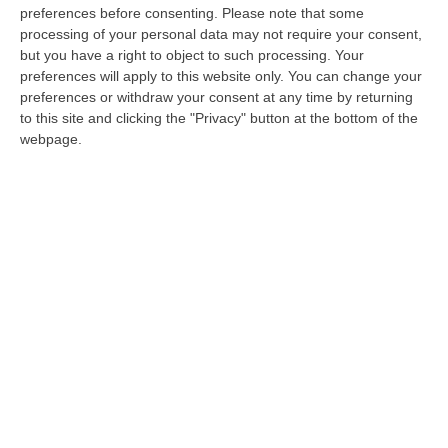
scaturito dall’operazione “
Glicine
Acheronte
“:
preferences before consenting.
Please note that some
processing of your personal data may not require your consent,
scattata nel giugno dello scorso anno a
but you have a right to object to such processing. Your
conclusione di una indagine della Dda. Che
preferences will apply to this website only. You can change your
preferences or withdraw your consent at any time by returning
avrebbe portato alla luce un comitato politico
to this site and clicking the "Privacy" button at the bottom of the
affaristico, legato in alcuni casi alle cosche di
webpage.
‘ndrangheta, in grado di condizionare le
amministrazioni pubbliche locali e regionali,
orientare il voto, decidere nomine e appalti.
Alla sbarra sono 126 gli imputati accusati, a
vario titolo, di associazione mafiosa e
associazione per delinquere finalizzata alla
commissione di reati contro la pubblica
amministra zione. Nell’inchiesta figurano, tra
gli altri, l’ex presidente della giunta regionale
Mario Oliverio, l’ex vicepresidente Nicola