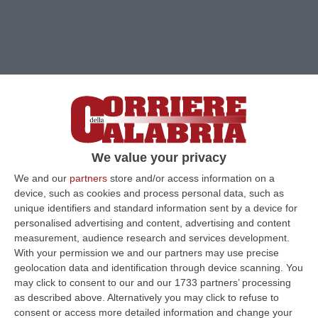
We value your privacy
We and our
partners
store and/or access information on a
device, such as cookies and process personal data, such as
Clicca e segui “Corriere della Calabria” su Google News
unique identifiers and standard information sent by a device for
personalised advertising and content, advertising and content
measurement, audience research and services development.
CROTONE
Il prossimo 6 maggio davanti al
With your permission we and our partners may use precise
giudice distrettuale dell’udienza preliminare
geolocation data and identification through device scanning. You
may click to consent to our and our 1733 partners’ processing
di Catanzaro Sara Merlini, il Comune di
as described above. Alternatively you may click to refuse to
Crotone si costituirà parte civile nel processo
consent or access more detailed information and change your