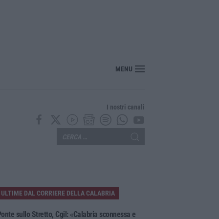
per l’Isis e contenuti neonazisti, arrestato un 16enne
MENU
I nostri canali
ULTIME DAL CORRIERE DELLA CALABRIA
onte sullo Stretto, Cgil: «Calabria sconnessa e