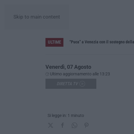
Skip to main content
ULTIME
i investa sulle priorità»
“Puca” a Venezia con il sostegno del
Venerdì, 07 Agosto
Ultimo aggiornamento alle 13:23
DIRETTA TV
Si legge in: 1 minuto