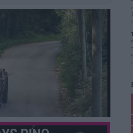
“
c
T
“
d