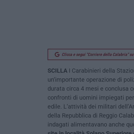
Clicca e segui “Corriere della Calabria” 
SCILLA
I Carabinieri della Stazi
un’importante operazione di poli
durata circa 4 mesi e conclusa 
confronti di uomini impiegati per
edile. L’attività dei militari del
della Repubblica di Reggio Calab
indagati alimentavano anche q
site in località Solano Superiore