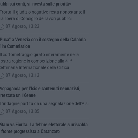
ubbi sui conti, si investa sulle priorità»
Trotta: il giudizio negativo resta nonostante il
ia libera di Consiglio dei lavori pubblici
07 Agosto, 13:23
Puca” a Venezia con il sostegno della Calabria
Film Commission
Il cortometraggio girato interamente nella
ostra regione in competizione alla 41ª
ettimana Internazionale della Critica
07 Agosto, 13:13
ropaganda per l’Isis e contenuti neonazisti,
arrestato un 16enne
L’indagine partita da una segnalazione dell’Aisi
07 Agosto, 13:05
itaro vs Fiorita. La febbre elettorale surriscalda
l fronte progressista a Catanzaro