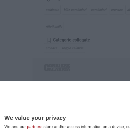
ambiente
blitz carabinieri
carabinieri
cronaca
d
rifiuti scilla
Categorie collegate
cronaca
reggio calabria
Corriere delle Calabria è una testata giornalist
P.IVA. 03199620794, Via del mare 6/G, S.Eufem
Iscrizione tribunale di Lamezia Terme 5/2011 - D
Effettua una ricerca sul Corriere delle Calabria
We value your privacy
We and our
partners
store and/or access information on a device, su