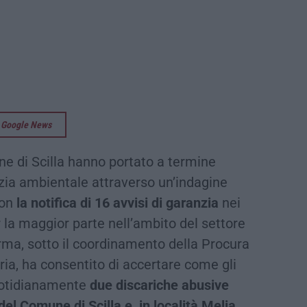
su Google News
one di Scilla hanno portato a termine
zia ambientale attraverso un’indagine
con
la notifica di 16 avvisi di garanzia
nei
 la maggior parte nell’ambito del settore
l’Arma, sotto il coordinamento della Procura
ria, ha consentito di accertare come gli
uotidianamente
due discariche abusive
 del Comune di Scilla e in località Melia