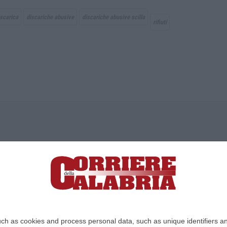
iscarica
discariche abusive
discariche abusive scilla
rifiuti
ica di News&Com S.r.l ©2012-
-2026. Tutti i diritti riservati.
ia, Lamezia Terme (CZ)
irettore responsabile Paola Militano |
Privacy
ch as cookies and process personal data, such as unique identifiers an