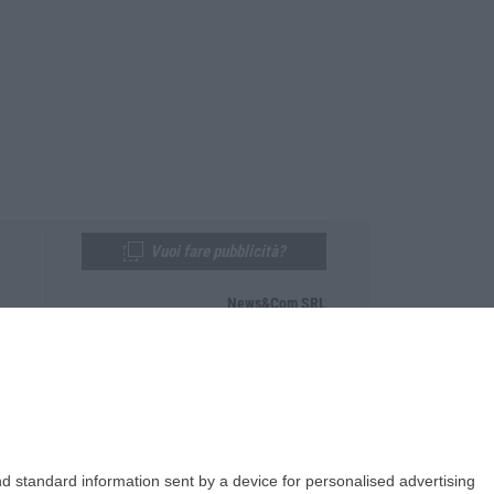
Vuoi fare pubblicità?
News&Com SRL
Telefono:
0968-53665
Email:
newsandcom@gmail.com
d standard information sent by a device for personalised advertising