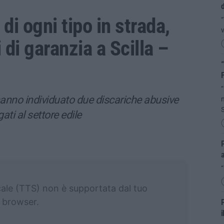
d
 di ogni tipo in strada,
“
v
i di garanzia a Scilla –
“
“
hanno individuato due discariche abusive
n
S
gati al settore edile
P
“
cale (TTS) non è supportata dal tuo
browser.
P
i