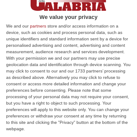
We value your privacy
We and our
partners
store and/or access information on a
device, such as cookies and process personal data, such as
unique identifiers and standard information sent by a device for
personalised advertising and content, advertising and content
measurement, audience research and services development.
With your permission we and our partners may use precise
geolocation data and identification through device scanning. You
may click to consent to our and our 1733 partners’ processing
as described above. Alternatively you may click to refuse to
consent or access more detailed information and change your
preferences before consenting.
Please note that some
processing of your personal data may not require your consent,
but you have a right to object to such processing. Your
preferences will apply to this website only. You can change your
Clicca e segui “Corriere della Calabria” su Google News
preferences or withdraw your consent at any time by returning
to this site and clicking the "Privacy" button at the bottom of the
CATANZARO
Squadre dei vigili del fuoco del
webpage.
Comando di Catanzaro, distaccamento di