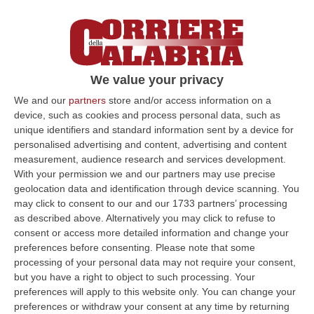
«non si è limitata all’acquisizione di posti di
lavoro nella pubblica amministrazione o nelle
società dalle stessa controllate»
ma si è
concentrata soprattutto nella creazione e nel
We value your privacy
rafforzamento di legami di fiducia con i
We and our
partners
store and/or access information on a
candidati e rappresentanti della politica a
device, such as cookies and process personal data, such as
unique identifiers and standard information sent by a device for
livello regionale e locale,
al fine di
personalised advertising and content, advertising and content
consolidare l’affermazione della cosca sul
measurement, audience research and services development.
With your permission we and our partners may use precise
territorio.
geolocation data and identification through device scanning. You
may click to consent to our and our 1733 partners’ processing
as described above. Alternatively you may click to refuse to
Neri il “prescelto”
consent or access more detailed information and change your
preferences before consenting.
Please note that some
processing of your personal data may not require your consent,
but you have a right to object to such processing. Your
Facendo leva sulla brama di vittoria
preferences will apply to this website only. You can change your
elettorale dei soggetti politici coinvolti ed in
preferences or withdraw your consent at any time by returning