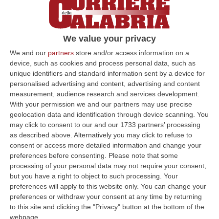
We value your privacy
We and our
partners
store and/or access information on a
device, such as cookies and process personal data, such as
unique identifiers and standard information sent by a device for
personalised advertising and content, advertising and content
measurement, audience research and services development.
With your permission we and our partners may use precise
geolocation data and identification through device scanning. You
may click to consent to our and our 1733 partners’ processing
Clicca e segui “Corriere della Calabria” su Google News
as described above. Alternatively you may click to refuse to
consent or access more detailed information and change your
COSENZA
Alvini chiama Antonucci risponde.
preferences before consenting.
Please note that some
processing of your personal data may not require your consent,
Il nuovo tecnico del Cosenza Calcio è pronto
but you have a right to object to such processing. Your
a consegnare la lista della spesa al Dg Beppe
preferences will apply to this website only. You can change your
preferences or withdraw your consent at any time by returning
Ursino ed al Ds Gennario Delvecchio. Il suo
to this site and clicking the "Privacy" button at the bottom of the
modulo preferito, prevede difesa a tre e
webpage.