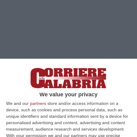
We value your privacy
Clicca e segui “Corriere della Calabria” su Google News
We and our
partners
store and/or access information on a
device, such as cookies and process personal data, such as
unique identifiers and standard information sent by a device for
LAMEZIA TERME
Il
porto di Gioia Tauro
e la
personalised advertising and content, advertising and content
sua baricentricità nel contesto del
measurement, audience research and services development.
With your permission we and our partners may use precise