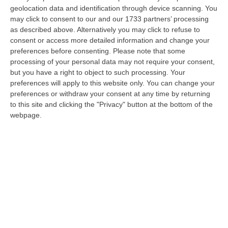
Mediterraneo: sarà questo uno dei temi più
geolocation data and identification through device scanning. You
significativi che saranno
al centro della
may click to consent to our and our 1733 partners’ processing
riunione dei ministri del Commercio del G7 in
as described above. Alternatively you may click to refuse to
consent or access more detailed information and change your
programma a Villa San Giovanni e Reggio
preferences before consenting.
Please note that some
Calabria il 16 e il 17 luglio
, sotto la
processing of your personal data may not require your consent,
but you have a right to object to such processing. Your
presidenza del vicepremier e ministro degli
preferences will apply to this website only. You can change your
Esteri
Antonio Tajani
. E’ quanto emerge dalla
preferences or withdraw your consent at any time by returning
to this site and clicking the "Privacy" button at the bottom of the
nota di presentazione del ministero degli
webpage.
Esteri, che infatti specifica come il
programma dell’evento coinvolgerà anche
l’infrastruttura gioiese quale «primo porto
italiano per traffico merci e l’ottavo in
Europa». In particolare
una visita al porto di
Gioia Tauro
da parte della delegazione dei
ministri del Commercio del G7 potrebbe