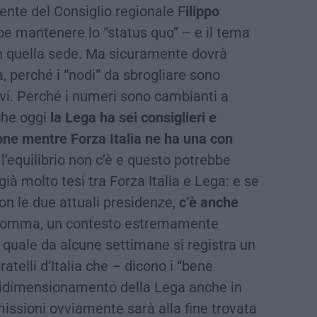
ente del Consiglio regionale F
ilippo
be mantenere lo “status quo” – e il tema
in quella sede. Ma sicuramente dovrà
a, perché i “nodi” da sbrogliare sono
vi. Perché i numeri sono cambianti a
 che oggi
la Lega ha sei consiglieri e
ne mentre Forza Italia ne ha una con
 l’equilibrio non c’è e questo potrebbe
 già molto tesi tra Forza Italia e Lega: e se
n le due attuali presidenze,
c’è anche
nsomma, un contesto estremamente
el quale da alcune settimane si registra un
ratelli d’Italia che – dicono i “bene
ridimensionamento della Lega anche in
issioni ovviamente sarà alla fine trovata