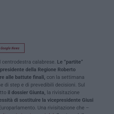
su Google News
del centrodestra calabrese.
Le “partite”
 presidente della Regione Roberto
 alle battute finali,
con la settimana
 di step e di prevedibili decisioni. Sul
tto
il dossier Giunta,
la rivisitazione
ssità di sostituire la vicepresidente Giusi
ll’Europarlamento. Una rivisitazione che –