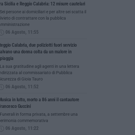
ra Sicilia e Reggio Calabria: 12 misure cautelari
Sei persone ai domiciliari e per altre sei scatta il
ivieto di contrattare con la pubblica
amministrazione
06 Agosto, 11:55
eggio Calabria, due poliziotti fuori servizio
alvano una donna colta da un malore in
spiaggia
La sua gratitudine agli agenti in una lettera
ndirizzata al commissariato di Pubblica
icurezza di Gioia Tauro
06 Agosto, 11:52
usica in lutto, morto a 86 anni il cantautore
Francesco Guccini
Funerali in forma privata, a settembre una
cerimonia commemorativa
06 Agosto, 11:22