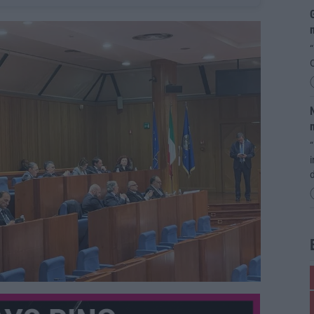
G
m
“
O
N
m
“
i
d