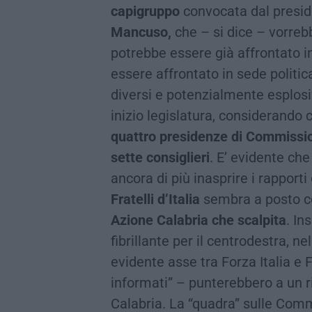
capigruppo
convocata dal presid
Mancuso,
che – si dice – vorreb
potrebbe essere già affrontato 
essere affrontato in sede politic
diversi e potenzialmente esplosi
inizio legislatura, considerando
quattro presidenze di Commissio
sette consiglieri
. E’ evidente che
ancora di più inasprire i rapporti
Fratelli d’Italia
sembra a posto co
Azione Calabria che scalpita
. I
fibrillante per il centrodestra, n
evidente asse tra Forza Italia e F
informati” – punterebbero a un 
Calabria. La “quadra” sulle Comm