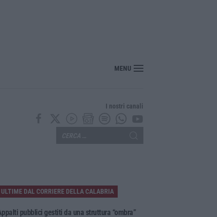
utto, morto a 86 anni il cantautore Francesco Guccini
MENU
I nostri canali
ULTIME DAL CORRIERE DELLA CALABRIA
ppalti pubblici gestiti da una struttura “ombra”