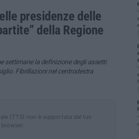
t
elle presidenze delle
“
d
artite” della Regione
R
s
me settimane la definizione degli assetti
“
glio. Fibrillazioni nel centrodestra
i
S
M
cale (TTS) non è supportata dal tuo
“
browser.