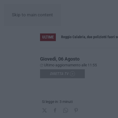
Skip to main content
ULTIME
Appalti pubblici gestiti da una struttura “ombra” tra Sicilia e Reggio Calabria: 12 misure cautelari
Reggio Calabria, due poliziotti fuori 
Giovedì, 06 Agosto
Ultimo aggiornamento alle 11:55
DIRETTA TV
Si legge in: 3 minuti