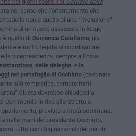
olte nei giorni scorsi dal
Corriere della
ata nel senso che l’orientamento che
ittadella non è quello di una “rivoluzione”
 nomina di un nuovo assessore in luogo
o è quello di
Domenica Catalfamo
, già
idente e molto legata al coordinatore
e la vicepresidenza sempre a Forza
sostanziosa, delle deleghe
, e
la
oggi nel portafoglio di Occhiuto
(destinate
Quanto alla tempistica, sempre fonti
artita” Giunta dovrebbe chiudersi a
del Commercio in riva allo Stretto e
Europarlamento, previsto a metà settimana.
e nelle mani del presidente Occhiuto,
oprattutto con i big nazionali dei partiti