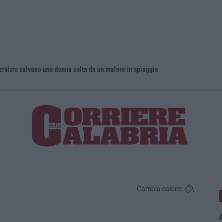
servizio salvano una donna colta da un malore in spiaggia
Musica in l
Cambia colore:
A