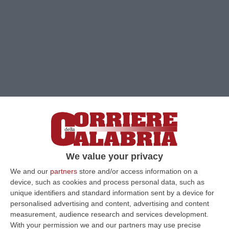
Clicca e segui “Corriere della Calabria” su Google News
COSENZA
A grandi passi si avvicina
l’appuntamento tricolore al Circuito di Sarno
We value your privacy
e, con la solita dedizione, il cosentino
We and our
partners
store and/or access information on a
Ermanno Quintieri si prepara a dar battaglia
device, such as cookies and process personal data, such as
unique identifiers and standard information sent by a device for
ai più forti piloti della categoria. Archiviate le
personalised advertising and content, advertising and content
pratiche del Trofeo Pagliuca, gara di
measurement, audience research and services development.
With your permission we and our partners may use precise