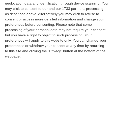
approccio al Campionato Italiano Karting,
geolocation data and identification through device scanning. You
Ermanno mette in cascina kilometri
may click to consent to our and our 1733 partners’ processing
as described above. Alternatively you may click to refuse to
importanti e riscontri tecnici fondamentali
consent or access more detailed information and change your
prima dell’infuocato weekend sarnese. Come
preferences before consenting.
Please note that some
da consolidata consuetudine, il fine
processing of your personal data may not require your consent,
but you have a right to object to such processing. Your
settimana precedente la gara di campionato,
preferences will apply to this website only. You can change your
le strutture ospitanti organizzano gare che,
preferences or withdraw your consent at any time by returning
to this site and clicking the "Privacy" button at the bottom of the
per la loro stessa collocazione temporale, si
webpage.
trasformano in test probanti e ricchi di
interesse sportivo. Il Trofeo “G.Pagliuca” di
Sarno, inoltre, è a tutti gli effetti una delle
super classiche del karting nazionale. Giunto
alla edizione numero 25 ha visto ai nastri di
partenza un grosso numero di contendenti al
titolo nazionale. Obiettivo comune era