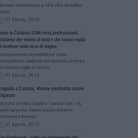
Domani scenderanno a 19 le città da bollino
rosso
07 Agosto, 20:33
orna in Calabria: OSM cerca professionisti
alabresi che vivono al nord e che hanno voglia
i rientrare nella terra di origine
Un’opportunità incredibile per i tanti
rofessionisti calabresi che lavorano al nord e
he hanno voglia di tornare
07 Agosto, 20:24
ragedia a Calanna, 40enne elettricista muore
olgorato
Si tratta di Fabio Calabrò. I sanitari del 118,
iunti sul posto, hanno potuto soltanto
ichiarare il decesso
07 Agosto, 20:17
an Ferdinando, giallo sul ritrovamento del