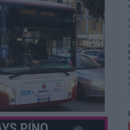
c
p
D
l
R