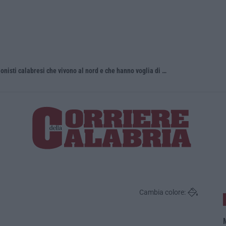
Torna in Calabria: OSM cerca professionisti calabresi che vivono al nord e che hanno voglia di rientrare nella terra di origine
Tragedia a 
Cambia colore:
M