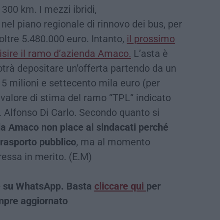
300 km. I mezzi ibridi,
el piano regionale di rinnovo dei bus, per
ltre 5.480.000 euro. Intanto,
il prossimo
isire il ramo d’azienda Amaco.
L’asta è
otrà depositare un’offerta partendo da un
 5 milioni e settecento mila euro (per
l valore di stima del ramo “TPL” indicato
f. Alfonso Di Carlo. Secondo quanto si
da Amaco non piace ai sindacati perché
 trasporto pubblico
, ma al momento
ressa in merito. (E.M)
che su WhatsApp. Basta
cliccare qui
per
sempre aggiornato