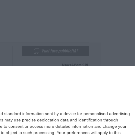
Vuoi fare pubblicità?
News&Com SRL
Telefono:
0968-53665
Email:
newsandcom@gmail.com
d standard information sent by a device for personalised advertising
s may use precise geolocation data and identification through
use to consent or access more detailed information and change your
o object to such processing. Your preferences will apply to this