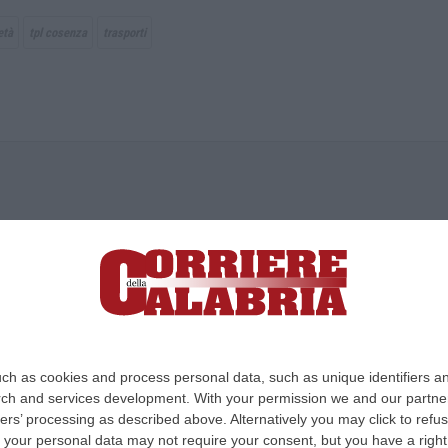
età
tpl cosenza
trasporti
ica di News&Com S.r.l ©2012-
-2026. Tutti i diritti riservati.
ia, Lamezia Terme (CZ)
irettore responsabile Paola Militano |
Privacy
ch as cookies and process personal data, such as unique identifiers an
rch and services development.
With your permission we and our partner
Design:
cfweb
ers’ processing as described above. Alternatively you may click to ref
your personal data may not require your consent, but you have a right t