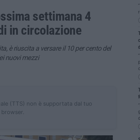
“
ossima settimana 4
di in circolazione
T
c
d
a, è riuscita a versare il 10 per cento del
“
ei nuovi mezzi
p
c
T
f
cale (TTS) non è supportata dal tuo
“
browser.
g
d
S