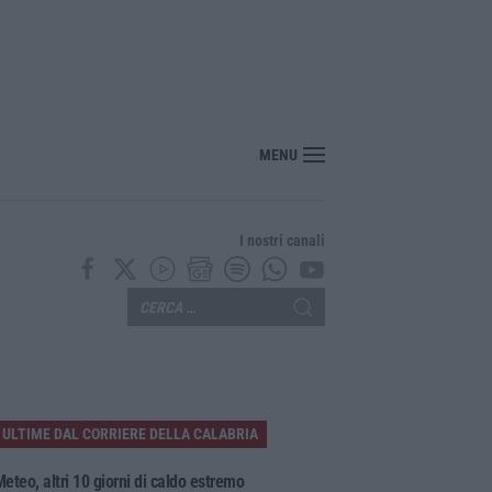
Calanna, 40enne elettricista muore folgorato
MENU
I nostri canali
ULTIME DAL CORRIERE DELLA CALABRIA
eteo, altri 10 giorni di caldo estremo