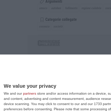
Argomenti
amaco
autobus
fallimento
regione calabria
soci
Categorie collegate
cosenza
società
Corriere delle Calabria è una testata giornalist
P.IVA. 03199620794, Via del mare 6/G, S.Eufem
Iscrizione tribunale di Lamezia Terme 5/2011 - D
Effettua una ricerca sul Corriere delle Calabria
We value your privacy
We and our
partners
store and/or access information on a device, su
and content, advertising and content measurement, audience resea
device scanning. You may click to consent to our and our 1733 partn
preferences before consenting.
Please note that some processing of 