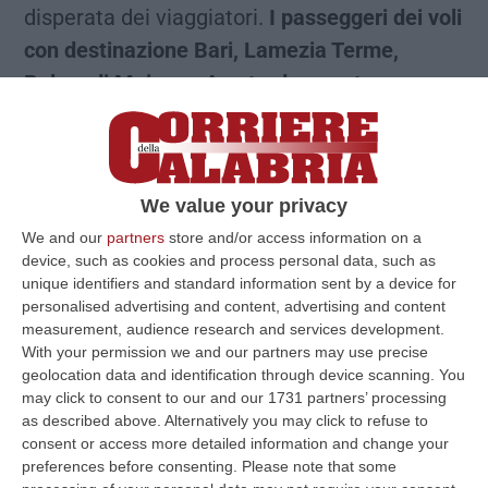
disperata dei viaggiatori.
I passeggeri dei voli
con destinazione Bari, Lamezia Terme,
Palma di Maiorca, Amsterdam resteranno a
piedi senza sapere quando poter ripartire
,
con quale mezzo, in quale stazione. Conosco
due ragazzi di Alessandria diretti in Olanda,
We value your privacy
erano pronti a godersi le vacanze come si
We and our
partners
store and/or access information on a
intuisce dall’abbigliamento e da quel
device, such as cookies and process personal data, such as
cappello di paglia che sa di estate.
Prima di
unique identifiers and standard information sent by a device for
personalised advertising and content, advertising and content
incassare il colpo del ko da Easyjet
measurement, audience research and services development.
sussurrano
«se lo cancellano ci tocca
With your permission we and our partners may use precise
restare ancora un altro giorno a Milano»
.
Mi
geolocation data and identification through device scanning. You
may click to consent to our and our 1731 partners’ processing
avvicino e mi raccontano dalla loro
as described above. Alternatively you may click to refuse to
disavventura iniziata 24 ore prima. «Hanno
consent or access more detailed information and change your
preferences before consenting.
Please note that some
cancellato anche un altro volo per