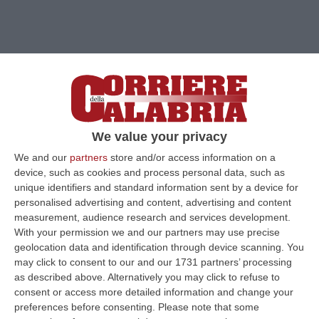
We value your privacy
We and our
partners
store and/or access information on a
device, such as cookies and process personal data, such as
unique identifiers and standard information sent by a device for
personalised advertising and content, advertising and content
measurement, audience research and services development.
Clicca e segui “Corriere della Calabria” su Google News
With your permission we and our partners may use precise
geolocation data and identification through device scanning. You
may click to consent to our and our 1731 partners’ processing
CATANZARO
Una 24enne,
Martina
Guzzi
,
as described above. Alternatively you may click to refuse to
morta in un incidente stradale a Catanzaro il
consent or access more detailed information and change your
preferences before consenting.
Please note that some
28 maggio scorso, sarebbe deceduta a causa