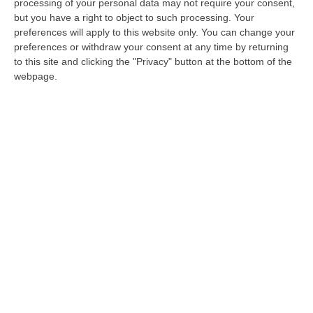
processing of your personal data may not require your consent,
di un difetto dell’airbag che secondo la
but you have a right to object to such processing. Your
perizia dei tecnici incaricati dalla Procura «a
preferences will apply to this website only. You can change your
preferences or withdraw your consent at any time by returning
seguito dell’urto, proiettava ad alta energia
to this site and clicking the "Privacy" button at the bottom of the
cinetica un corpo metallico con modalità di
webpage.
urto e lesività assimilabili a ferita d’arma da
fuoco (effetto pallettone)». L’airbag era stato
prodotto dalla società giapponese Takata,
fallita nel 2018 proprio in seguito al problema
degli airbag difettosi che hanno causato
marti e feriti in tutto il mondo. La notizia,
anticipata dal Corriere della sera e ripresa
dalla stampa locale, è stata commentata
dalla sottosegretaria all’Interno
Wanda Ferro
.
«La relazione preliminare depositata dai
consulenti della Procura – afferma –