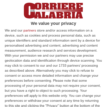
ore 17:00,
il Parco archeologico dell’antica
Kaulonìa.
Un evento cui prenderanno parte
Filippo Demma
,
Direttore Regionale Musei
We value your privacy
Calabria,
Elisa Nisticò
, Direttrice del Museo di
We and our
partners
store and/or access information on a
Monasterace e del Parco archeologico
device, such as cookies and process personal data, such as
unique identifiers and standard information sent by a device for
dell’Antica Kaulonìa, il Rup dei lavori
Rosanna
personalised advertising and content, advertising and content
Bacari e Simona Bruni
, Direttore dei lavori e
measurement, audience research and services development.
With your permission we and our partners may use precise
coordinatore Uto 2 oltre a Maria Mallemace,
geolocation data and identification through device scanning. You
responsabile del Segretariato regionale del
may click to consent to our and our 1733 partners’ processing
Mic Calabria.
as described above. Alternatively you may click to refuse to
consent or access more detailed information and change your
Un giorno importante non solo per il territorio
preferences before consenting.
Please note that some
della città ma anche per la Calabria che
processing of your personal data may not require your consent,
but you have a right to object to such processing. Your
acquisisce la piena fruibilità di uno dei siti più
preferences will apply to this website only. You can change your
belli e suggestivi della Magna Grecia
. «Dopo i
preferences or withdraw your consent at any time by returning
to this site and clicking the "Privacy" button at the bottom of the
necessari lavori di realizzazione dei percorsi