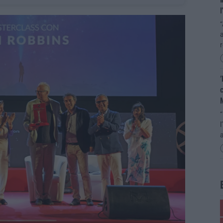
l
“
’
c
“
l
a