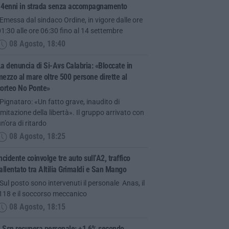
14enni in strada senza accompagnamento
Emessa dal sindaco Ordine, in vigore dalle ore
1:30 alle ore 06:30 fino al 14 settembre
08 Agosto, 18:40
a denuncia di Si-Avs Calabria: «Bloccate in
ezzo al mare oltre 500 persone dirette al
corteo No Ponte»
Pignataro: «Un fatto grave, inaudito di
imitazione della libertà». Il gruppo arrivato con
n’ora di ritardo
08 Agosto, 18:25
ncidente coinvolge tre auto sull’A2, traffico
allentato tra Altilia Grimaldi e San Mango
Sul posto sono intervenuti il personale Anas, il
118 e il soccorso meccanico
08 Agosto, 18:15
l Ssn recupera personale: +1,6% secondo