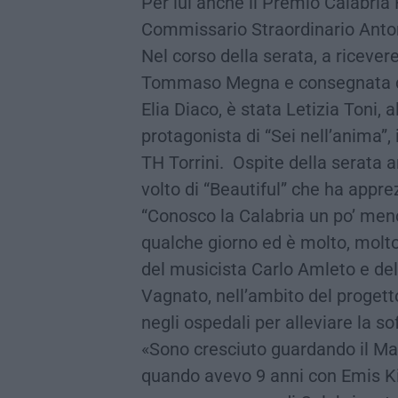
Per lui anche il Premio Calabri
Commissario Straordinario Anto
Nel corso della serata, a ricever
Tommaso Megna e consegnata dall
Elia Diaco, è stata Letizia Toni, a
protagonista di “Sei nell’anima”, 
TH Torrini. Ospite della serata 
volto di “Beautiful” che ha appre
“Conosco la Calabria un po’ meno
qualche giorno ed è molto, molto
del musicista Carlo Amleto e del
Vagnato, nell’ambito del progetto
negli ospedali per alleviare la so
«Sono cresciuto guardando il Mag
quando avevo 9 anni con Emis Kil