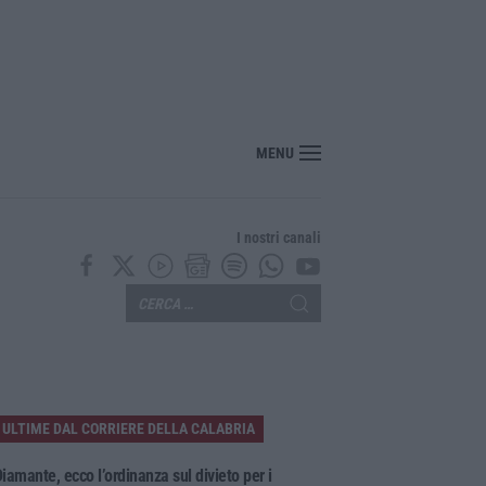
oinvolge tre auto sull’A2, traffico rallentato tra Altilia Grimaldi e San Mango
MENU
I nostri canali
ULTIME DAL CORRIERE DELLA CALABRIA
iamante, ecco l’ordinanza sul divieto per i