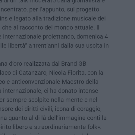
 di un talk moderato dalla giornalista e
 incentrato, per l’appunto, sul progetto
ns e legato alla tradizione musicale dei
e che al racconto del mondo attuale. Il
 internazionale proiettando, domenica 4
lle libertà” a trent’anni dalla sua uscita in
na d’oro realizzata dal Brand GB
co di Catanzaro, Nicola Fiorita, con la
co e anticonvenzionale Maestro della
 internazionale, ci ha donato intense
er sempre scolpite nella mente e nel
ore dei diritti civili, icona di coraggio,
gna quanto al di là dell’immagine conti la
rito libero e straordinariamente folk».