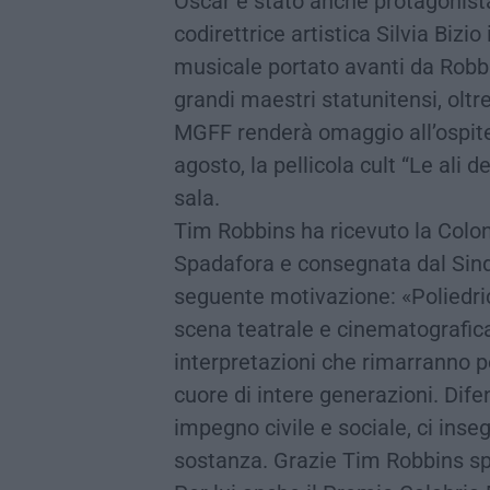
Oscar è stato anche protagonista
codirettrice artistica Silvia Bizio
musicale portato avanti da Robbi
grandi maestri statunitensi, oltr
MGFF renderà omaggio all’ospite
agosto, la pellicola cult “Le ali de
sala.
Tim Robbins ha ricevuto la Colon
Spadafora e consegnata dal Sinda
seguente motivazione: «Poliedri
scena teatrale e cinematografica
interpretazioni che rimarranno p
cuore di intere generazioni. Difens
impegno civile e sociale, ci inse
sostanza. Grazie Tim Robbins spi