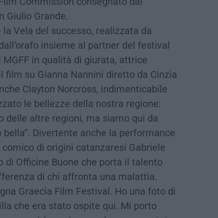
a Film Commission consegnato dal
n Giulio Grande.
e la Vela del successo, realizzata da
’orafo insieme al partner del festival
l MGFF in qualità di giurata, attrice
il film su Gianna Nannini diretto da Cinzia
anche Clayton Norcross, indimenticabile
zzato le bellezze della nostra regione:
 delle altre regioni, ma siamo qui da
 bella”. Divertente anche la performance
 comico di origini catanzaresi Gabriele
 di Officine Buone che porta il talento
fferenza di chi affronta una malattia.
na Graecia Film Festival. Ho una foto di
la che era stato ospite qui. Mi porto