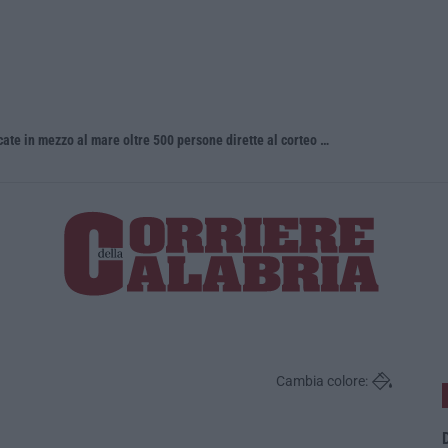
La denuncia di Si-Avs Calabria: «Bloccate in mezzo al mare oltre 500 persone dirette al corteo No Ponte»
Incidente c
Cambia colore:
D