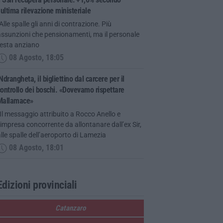
’ultima rilevazione ministeriale
Alle spalle gli anni di contrazione. Più
assunzioni che pensionamenti, ma il personale
resta anziano
08 Agosto, 18:05
Ndrangheta, il bigliettino dal carcere per il
ontrollo dei boschi. «Dovevamo rispettare
Mallamace»
Il messaggio attribuito a Rocco Anello e
’impresa concorrente da allontanare dall’ex Sir,
lle spalle dell’aeroporto di Lamezia
08 Agosto, 18:01
Edizioni provinciali
Catanzaro