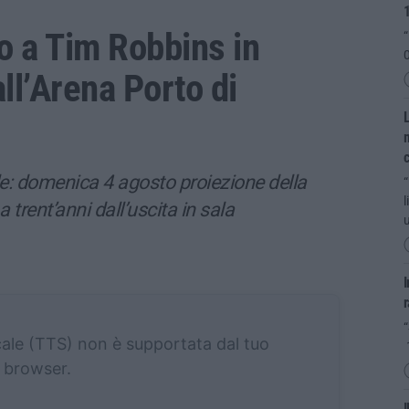
o a Tim Robbins in
“
0
ll’Arena Porto di
L
m
le: domenica 4 agosto proiezione della
“
l
 a trent’anni dall’uscita in sala
u
I
r
“
cale (TTS) non è supportata dal tuo
browser.
I