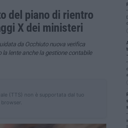
o del piano di rientro
D
aggi X dei ministeri
d
A
uidata da Occhiuto nuova verifica
t
o la lente anche la gestione contabile
“
d
cale (TTS) non è supportata dal tuo
R
s
browser.
“
i
S