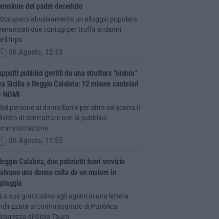
pensione del padre deceduto
“Occupato abusivamente un alloggio popolare.
enunciati due coniugi per truffa ai danni
ell’Inps
06 Agosto, 12:13
ppalti pubblici gestiti da una struttura “ombra”
ra Sicilia e Reggio Calabria: 12 misure cautelari
– NOMI
Sei persone ai domiciliari e per altre sei scatta il
ivieto di contrattare con la pubblica
amministrazione
06 Agosto, 11:55
eggio Calabria, due poliziotti fuori servizio
alvano una donna colta da un malore in
spiaggia
La sua gratitudine agli agenti in una lettera
ndirizzata al commissariato di Pubblica
icurezza di Gioia Tauro