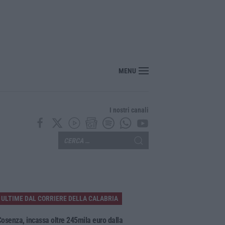
bria, due poliziotti fuori servizio salvano una donna colta da un malore in spi
MENU
I nostri canali
ULTIME DAL CORRIERE DELLA CALABRIA
osenza, incassa oltre 245mila euro dalla