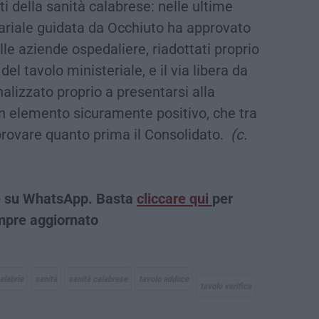
ti della sanità calabrese: nelle ultime
ariale guidata da Occhiuto ha approvato
elle aziende ospedaliere, riadottati proprio
del tavolo ministeriale, e il via libera da
alizzato proprio a presentarsi alla
 un elemento sicuramente positivo, che tra
provare quanto prima il Consolidato.
(c.
che su WhatsApp. Basta
cliccare qui
per
empre aggiornato
alabria
sanità
sanità calabrese
tavolo adduce
tavolo verifica