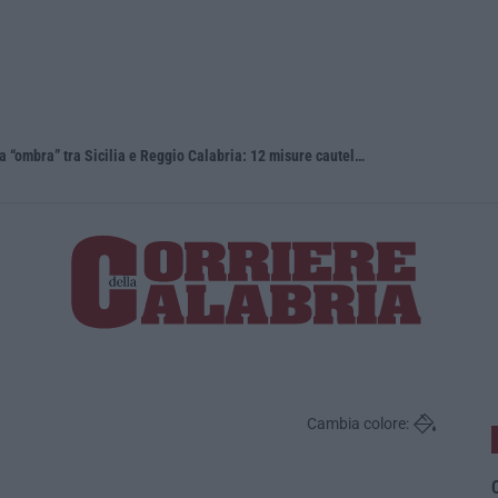
Appalti pubblici gestiti da una struttura “ombra” tra Sicilia e Reggio Calabria: 12 misure cautelari – NOMI
Reggio Cala
Cambia colore:
C