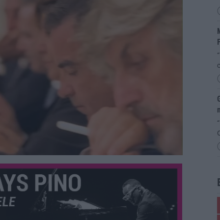
M
“
G
m
“
O