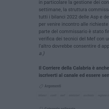
in particolare la gestione dei con
settimane, la struttura commiss
tutti i bilanci 2022 delle Asp e d
per venire incontro alle richieste 
parte del commissario è stato fin
verifica dei tecnici del Mef con
l’altro dovrebbe consentire d ap
a.)
Il Corriere della Calabria è an
iscriverti al canale ed essere s
Argomenti
bilanci
conti
mef
ministeri
occhiuto
regione c
Categorie collegate