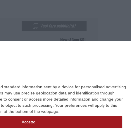
Vuoi fare pubblicità?
News&Com SRL
Telefono:
0968-53665
Email:
newsandcom@gmail.com
d standard information sent by a device for personalised advertising
s may use precise geolocation data and identification through
use to consent or access more detailed information and change your
o object to such processing. Your preferences will apply to this
ton at the bottom of the webpage.
Accetto