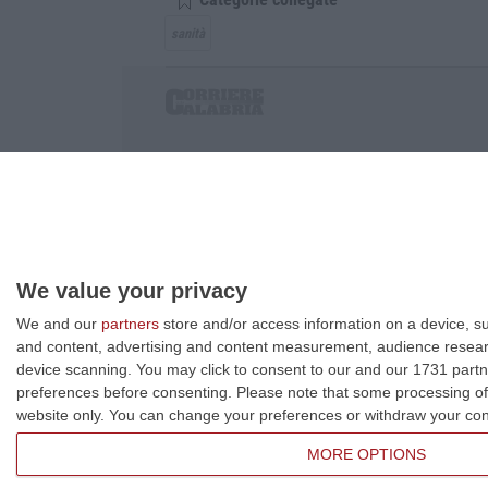
sanità
Corriere delle Calabria è una testata giornalist
P.IVA. 03199620794, Via del mare 6/G, S.Eufem
Iscrizione tribunale di Lamezia Terme 5/2011 - D
Effettua una ricerca sul Corriere delle Calabria
We value your privacy
We and our
partners
store and/or access information on a device, su
and content, advertising and content measurement, audience resea
device scanning. You may click to consent to our and our 1731 partn
preferences before consenting.
Please note that some processing of 
website only. You can change your preferences or withdraw your conse
MORE OPTIONS