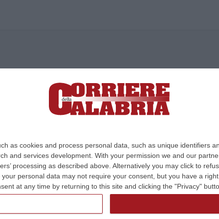
ica di News&Com S.r.l ©2012-
-2026. Tutti i diritti riservati.
ia, Lamezia Terme (CZ)
irettore responsabile Paola Militano |
Privacy
ch as cookies and process personal data, such as unique identifiers an
rch and services development.
With your permission we and our partner
Design:
cfweb
ers’ processing as described above. Alternatively you may click to ref
your personal data may not require your consent, but you have a right t
nt at any time by returning to this site and clicking the "Privacy" but