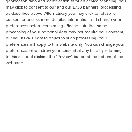
geolocation data and identification through device scanning. You
Centinaia di eventi climatici estremi sul
may click to consent to our and our 1733 partners’ processing
as described above. Alternatively you may click to refuse to
territorio calabrese
consent or access more detailed information and change your
preferences before consenting.
Please note that some
processing of your personal data may not require your consent,
Anche il dossier “
Città Clima
” di Legambiente
but you have a right to object to such processing. Your
ha fatto emergere negli anni, in particolare
preferences will apply to this website only. You can change your
dal 2010 ad oggi, che
la Calabria è stata
preferences or withdraw your consent at any time by returning
to this site and clicking the "Privacy" button at the bottom of the
colpita da centinaia di eventi climatici
webpage.
estremi
come siccità prolungate e piogge
intense che hanno portato ad allagamenti e
danni alle infrastrutture, ma anche trombe
d’aria. Temperature elevate e condizioni
aride sono seguite inevitabilmente da
precipitazioni altrettanto eccezionali che
provocano alluvioni con gravi ricadute sulle
popolazioni ed impatti enormi sull’agricoltura