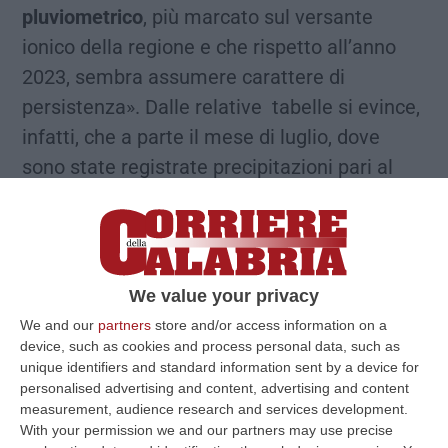
pluviometrico
, più marcato sul versante
ionico della regione e che rispetto all’anno
2023, sembra assumere carattere di
persistenza». Dalle relative tabelle si evince,
infatti, che a parte il mese di luglio, dove
sono state registrate precipitazioni pari al
150% di quelle medie e febbraio dove il dato
medio regionale risulta in linea con quello
storico,
negli altri mesi le precipitazioni
risultano molto al di sotto della media
We value your privacy
storica
. L’estate 2024 ha segnato anche
We and our
partners
store and/or access information on a
temperature in forte aumento per le acque
device, such as cookies and process personal data, such as
unique identifiers and standard information sent by a device for
del mare, in particolare il Tirreno, che ha
personalised advertising and content, advertising and content
segnato valori oltre i 30 gradi.
measurement, audience research and services development.
With your permission we and our partners may use precise