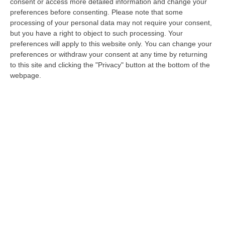
nuovo di zecca e completo di allestimento
consent or access more detailed information and change your
preferences before consenting.
Please note that some
scarrabile con compattattore a cassetto e
processing of your personal data may not require your consent,
lava contenitori».
but you have a right to object to such processing. Your
preferences will apply to this website only. You can change your
preferences or withdraw your consent at any time by returning
«Mancata esecuzione di alcune
to this site and clicking the "Privacy" button at the bottom of the
webpage.
prestazioni»
Sullo sfondo, dunque, l’atto di costituzione di
usufrutto, stipulato il 15 maggio scorso, per
la concessione di un mezzo immatricolato il
23 febbraio, ma soprattutto lo stimolo
indirizzato al direttore dell’esecuzione del
contratto affinché – scrive ancora Veraldi –
«
si attivi immediatamente per trovare
soluzioni efficaci e tempestive al fine di