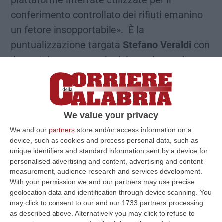
piattaforme interrate utilizzate per il
conferimento controllato dei rifiuti emanino
un fetore insopportabile». È la
puntualizzazione targata
Stefano Veraldi
con
il consigliere comunale del capoluogo di
regione in quota Azione che non perde di
vista i temi di natura ambientale e spezza
una lancia a favore dei commercianti attivi
We value your privacy
nelle vicinanze delle piattaforme interrate, le
We and our
partners
store and/or access information on a
cui attività – fa notare – «
sono loro malgrado
device, such as cookies and process personal data, such as
costrette a convivere con un odore
unique identifiers and standard information sent by a device for
personalised advertising and content, advertising and content
nauseabondo
». Non va meglio ai passanti ed
measurement, audience research and services development.
è anche per questo che l’esponente di Azione
With your permission we and our partners may use precise
ricorda come «l’amministrazione comunale
geolocation data and identification through device scanning. You
may click to consent to our and our 1733 partners’ processing
abbia concesso alla
Si.eco. spa
un autocarro
as described above. Alternatively you may click to refuse to