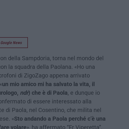
su Google News
on della Sampdoria, torna nel mondo del
 con la squadra della Paolana. «Ho una
crofoni di ZigoZago appena arrivato
«
un mio amico mi ha salvato la vita, il
urologo,
ndr
) che è di Paola
, e dunque io
confermato di essere interessato alla
e di Paola, nel Cosentino, che milita nel
ese. «
Sto andando a Paola perché c’è una
fare volare
», ha affermato “Er Viperetta”,