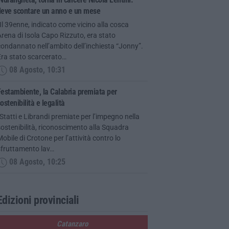
deve scontare un anno e un mese
Il 39enne, indicato come vicino alla cosca
rena di Isola Capo Rizzuto, era stato
ondannato nell’ambito dell’inchiesta “Jonny”.
Era stato scarcerato…
08 Agosto, 10:31
estambiente, la Calabria premiata per
ostenibilità e legalità
Statti e Librandi premiate per l’impegno nella
ostenibilità, riconoscimento alla Squadra
obile di Crotone per l’attività contro lo
sfruttamento lav…
08 Agosto, 10:25
Edizioni provinciali
Catanzaro