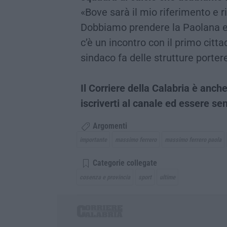
«Bove sarà il mio riferimento e ri
Dobbiamo prendere la Paolana e 
c’è un incontro con il primo citta
sindaco fa delle strutture porte
Il Corriere della Calabria è an
iscriverti al canale ed essere s
Argomenti
importante
massimo ferrero
massimo ferrero paola
Categorie collegate
cosenza e provincia
sport
ultime