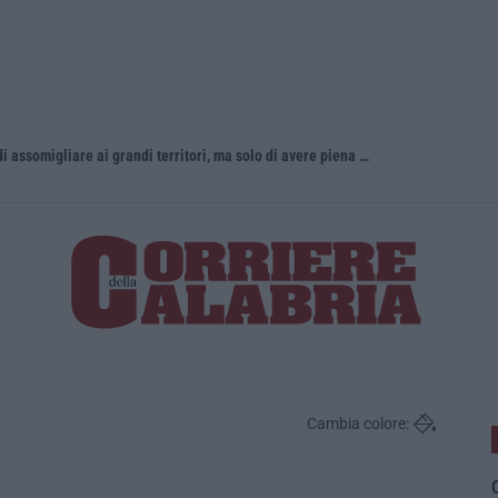
«La Calabria del vino non ha bisogno di assomigliare ai grandi territori, ma solo di avere piena consapevolezza»
Incendio d
Cambia colore:
O