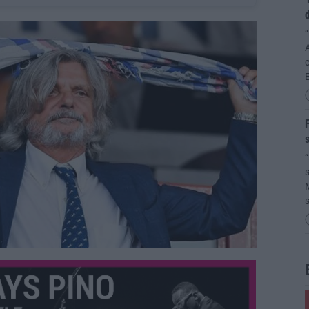
“
A
c
F
s
“
s
M