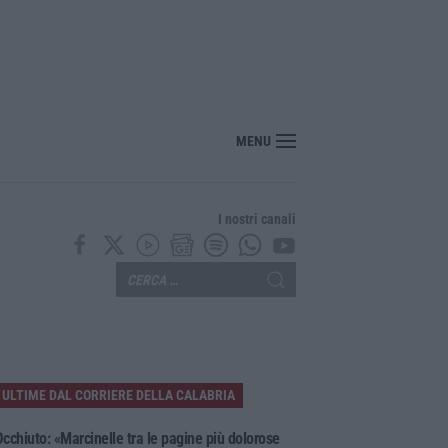
oloso a Rende, presunto piromane ripreso dalle telecamere – VIDEO
MENU
I nostri canali
ULTIME DAL CORRIERE DELLA CALABRIA
cchiuto: «Marcinelle tra le pagine più dolorose