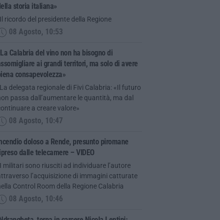
ella storia italiana»
Il ricordo del presidente della Regione
08 Agosto, 10:53
La Calabria del vino non ha bisogno di
ssomigliare ai grandi territori, ma solo di avere
piena consapevolezza»
La delegata regionale di Fivi Calabria: «Il futuro
on passa dall’aumentare le quantità, ma dal
ontinuare a creare valore»
08 Agosto, 10:47
Incendio doloso a Rende, presunto piromane
ipreso dalle telecamere – VIDEO
I militari sono riusciti ad individuare l’autore
ttraverso l’acquisizione di immagini catturate
ella Control Room della Regione Calabria
08 Agosto, 10:46
Ndrangheta, torna in carcere Nicola Lentini: