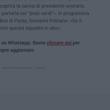
coprirà la carica di presidente onorario.
portarla nei “prati verdi”». In programma
dino di Paola, Giovanni Politano: «Se il
remo questa squadra in alto».
che su Whatsapp. Basta
cliccare qui
per
empre aggiornato
massimo ferrero paolana
paolana