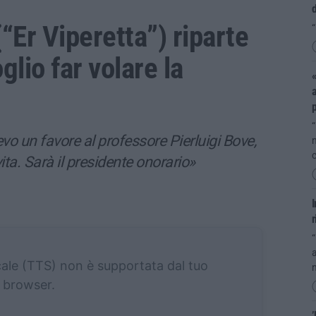
d
Er Viperetta”) riparte
“
glio far volare la
«
a
“
vo un favore al professore Pierluigi Bove,
n
c
ita. Sarà il presidente onorario»
r
“
a
cale (TTS) non è supportata dal tuo
n
browser.
’