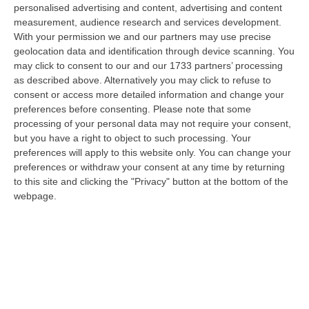
del Gruppo Giovani Imprenditori di Ance
personalised advertising and content, advertising and content
measurement, audience research and services development.
Cosenza. È stato eletto nel corso
With your permission we and our partners may use precise
dell’assemblea che ha provveduto ad
geolocation data and identification through device scanning. You
may click to consent to our and our 1733 partners’ processing
eleggere anche i Consiglieri per il prossimo
as described above. Alternatively you may click to refuse to
quadriennio: Marco Curti, Giannino Filice, Ugo
consent or access more detailed information and change your
preferences before consenting.
Please note that some
Galiano, Mariangela Guarascio, Marzia
processing of your personal data may not require your consent,
Iaquinta, Flavio Lucchetta, Roberto Mantello,
but you have a right to object to such processing. Your
Marta Signoretti.
preferences will apply to this website only. You can change your
preferences or withdraw your consent at any time by returning
Laureato in Economia e Finanza Aziendale,
to this site and clicking the "Privacy" button at the bottom of the
34 anni di Cosenza, socio e responsabile
webpage.
amministrativo dell’azienda DG Service Srl,
Luigi Domma è un imprenditore di seconda
generazione ed ha fatto parte del Consiglio
Direttivo dei giovani edili uscente, guidato
per quattro anni da Marco Curti.