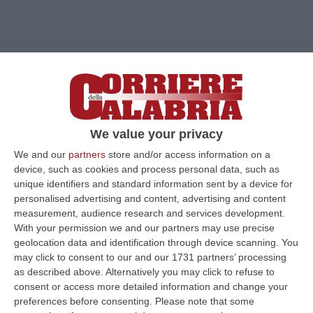
We value your privacy
We and our
partners
store and/or access information on a
device, such as cookies and process personal data, such as
unique identifiers and standard information sent by a device for
personalised advertising and content, advertising and content
measurement, audience research and services development.
With your permission we and our partners may use precise
Clicca e segui “Corriere della Calabria” su Google News
geolocation data and identification through device scanning. You
may click to consent to our and our 1731 partners’ processing
REGGIO CALABRIA
Sono 9 i candidati per 4
as described above. Alternatively you may click to refuse to
consent or access more detailed information and change your
posti di componente dell’
Autorità regionale
preferences before consenting.
Please note that some