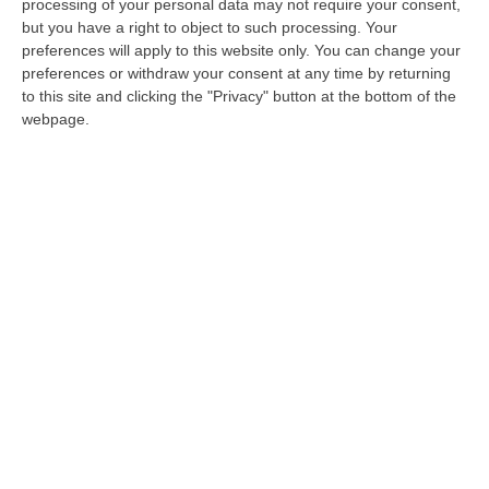
per i diritti degli animali d’affezione
. L’elenco
processing of your personal data may not require your consent,
but you have a right to object to such processing. Your
è contenuto nella proposta di provvedimento
preferences will apply to this website only. You can change your
amministrativo dell’Ufficio di presidenza del
preferences or withdraw your consent at any time by returning
Consiglio regionale: si tratta di una
to this site and clicking the "Privacy" button at the bottom of the
webpage.
integrazione della composizione, dopo che
nei mesi scorsi il Consiglio regionale ha
proceduto all’elezione del presidente di
questa Autorità, Domenico Laratta, e dei
primi due componenti, Giuseppe Lomanno e
Flaviano Giannicola. I candidati sono
Francesco Corrado
(Orsomarso),
Giuseppe
Gigliotti
(Cosenza),
Rosaria Loprete
(Botricello),
Marco Francesco Madrigrano
(Cosenza),
Giuliana Morrone
(Cariati),
Loredana Paletta
(Cosenza),
Daniela