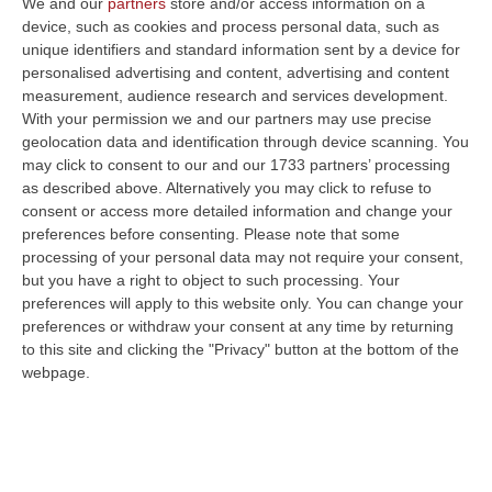
We and our
partners
store and/or access information on a
device, such as cookies and process personal data, such as
unique identifiers and standard information sent by a device for
personalised advertising and content, advertising and content
measurement, audience research and services development.
With your permission we and our partners may use precise
geolocation data and identification through device scanning. You
may click to consent to our and our 1733 partners’ processing
as described above. Alternatively you may click to refuse to
consent or access more detailed information and change your
preferences before consenting.
Please note that some
processing of your personal data may not require your consent,
but you have a right to object to such processing. Your
preferences will apply to this website only. You can change your
preferences or withdraw your consent at any time by returning
to this site and clicking the "Privacy" button at the bottom of the
Clicca e segui “Corriere della Calabria” su Google News
webpage.
REGGIO CALABRIA
La Questura di Enna ha
comunicato che gli incontri casalinghi
dell’Enna Calcio verranno disputati
in