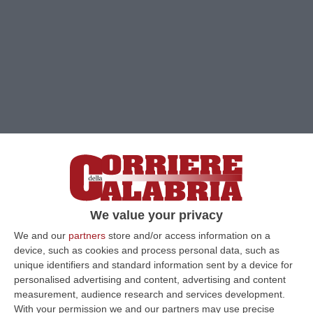
Clicca e segui “Corriere della Calabria” su Google News
We value your privacy
CATANZARO
Il brand Beatrice Palma, nato a
We and our
partners
store and/or access information on a
Milano nel 2022, ha voluto rendere omaggio
device, such as cookies and process personal data, such as
alla città d’origine delle stiliste, con un evento
unique identifiers and standard information sent by a device for
unico, un fashion show nella raffinata cornice
personalised advertising and content, advertising and content
measurement, audience research and services development.
del Complesso Monumentale San Giovanni di
With your permission we and our partners may use precise