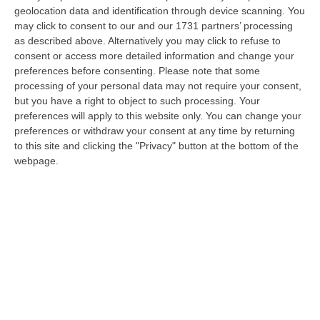
Catanzaro, trasformatosi per l’occasione in
geolocation data and identification through device scanning. You
may click to consent to our and our 1731 partners’ processing
una vera passerella di alta moda. Un evento
as described above. Alternatively you may click to refuse to
straordinario, organizzato dall’agenzia
consent or access more detailed information and change your
preferences before consenting.
Please note that some
“Present&Future”, che ha celebrato la
processing of your personal data may not require your consent,
passione, la creatività e la bellezza, portando
but you have a right to object to such processing. Your
in scena l’esclusiva collezione delle stiliste
preferences will apply to this website only. You can change your
preferences or withdraw your consent at any time by returning
Rosa Lacava e Palma Spina, fondatrici del
to this site and clicking the "Privacy" button at the bottom of the
brand. La sfilata non è stata solo una
webpage.
dichiarazione d’amore per l’eleganza ma
attestazione di best attitude nel mondo
del fashion. Tra le splendide modelle
anche Melita Toniolo, showgirl, conduttrice
televisiva e radiofonica. In prima fila,
rappresentanti istituzionali, professionisti di
ogni settore, esponenti del mondo della