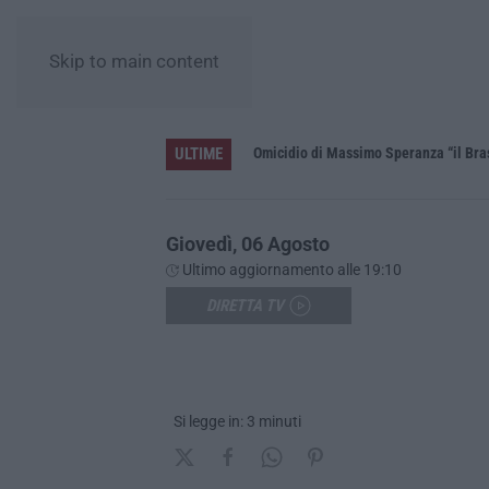
Skip to main content
ULTIME
L’estate di sangue sulle strade vibonesi, le vite spezzate di Carmelo e Andrea e una provincia sotto shock
Omicidio di Massimo Speranza “il Brasi
Giovedì, 06 Agosto
Ultimo aggiornamento alle 19:10
DIRETTA TV
Si legge in: 3 minuti