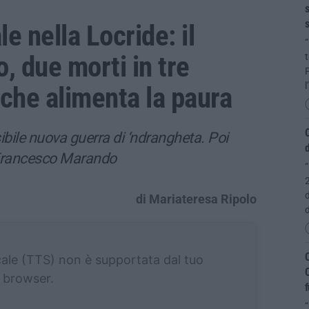
s
s
e nella Locride: il
“
o, due morti in tre
P
l
o che alimenta la paura
O
bile nuova guerra di ‘ndrangheta. Poi
d
su Francesco Marando
“
2
d
di Mariateresa Ripolo
C
cale (TTS) non è supportata dal tuo
C
browser.
f
“