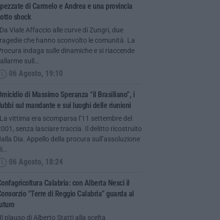
pezzate di Carmelo e Andrea e una provincia
otto shock
Da Viale Affaccio alle curve di Zungri, due
tragedie che hanno sconvolto le comunità. La
rocura indaga sulle dinamiche e si riaccende
’allarme sull…
06 Agosto, 19:10
micidio di Massimo Speranza “il Brasiliano”, i
ubbi sul mandante e sui luoghi delle riunioni
La vittima era scomparsa l’11 settembre del
001, senza lasciare traccia. Il delitto ricostruito
alla Dia. Appello della procura sull’assoluzione
di…
06 Agosto, 18:24
onfagricoltura Calabria: con Alberta Nesci il
onsorzio “Terre di Reggio Calabria” guarda al
uturo
Il plauso di Alberto Statti alla scelta