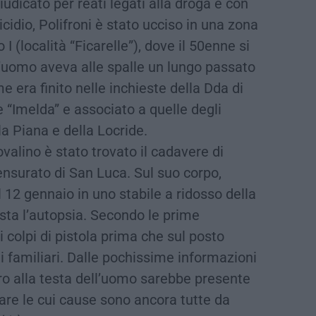
iudicato per reati legati alla droga e con
idio, Polifroni è stato ucciso in una zona
I (località “Ficarelle”), dove il 50enne si
 L’uomo aveva alle spalle un lungo passato
me era finito nelle inchieste della Dda di
 “Imelda” e associato a quelle degli
a Piana e della Locride.
Bovalino è stato trovato il cadavere di
surato di San Luca. Sul suo corpo,
 12 gennaio in uno stabile a ridosso della
osta l’autopsia. Secondo le prime
i colpi di pistola prima che sul posto
ai familiari. Dalle pochissime informazioni
ro alla testa dell’uomo sarebbe presente
lare le cui cause sono ancora tutte da