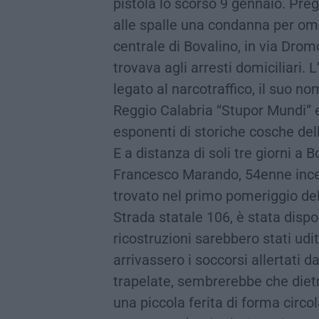
pistola lo scorso 9 gennaio. Preg
alle spalle una condanna per omic
centrale di Bovalino, in via Dromo 
trovava agli arresti domiciliari.
legato al narcotraffico, il suo no
Reggio Calabria “Stupor Mundi” e
esponenti di storiche cosche dell
E a distanza di soli tre giorni a 
Francesco Marando, 54enne incen
trovato nel primo pomeriggio del
Strada statale 106, è stata disp
ricostruzioni sarebbero stati udit
arrivassero i soccorsi allertati d
trapelate, sembrerebbe che diet
una piccola ferita di forma circo