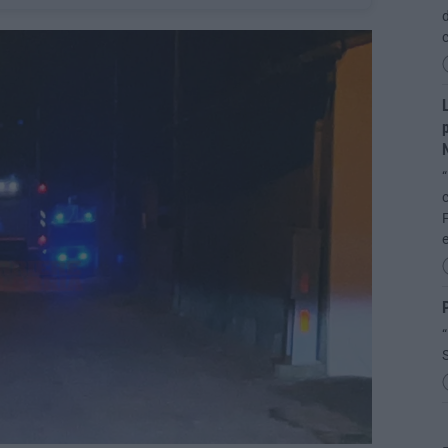
d
L
p
“
c
F
P
“
S