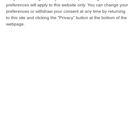
monitorare le aree più sensibili e vulnerabili
preferences will apply to this website only. You can change your
della città. Durante un pattugliamento serale,
preferences or withdraw your consent at any time by returning
to this site and clicking the "Privacy" button at the bottom of the
le pattuglie dei Carabinieri sono state
webpage.
allertate dalla Centrale Operativa a seguito di
una segnalazione giunta al numero di
emergenza 112,
riguardante un veicolo
sospetto in movimento nelle vicinanze di
alcuni condomini nel quartiere di Arghillà
sud.
La segnalazione è stata prontamente
valutata e, in breve tempo, le pattuglie in
circuito si sono dirette verso l’area indicata.
I controlli
Una volta giunti sul posto, i militari hanno