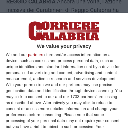
REGGIO CALABRIA
Ancora una volta, l’azione
incisiva dei Carabinieri di Reggio Calabria ha
colpito duramente la criminalità organizzata
nel quartiere di
Arghillà
, una delle zone più
delicate della città dal punto di vista della
sicurezza e dell’ordine pubblico. Questo
We value your privacy
intervento, che si inserisce in un ampio
We and our
partners
store and/or access information on a
programma di attività volte a contrastare la
device, such as cookies and process personal data, such as
unique identifiers and standard information sent by a device for
criminalità nel cuore della città, dimostra
personalised advertising and content, advertising and content
l’impegno costante delle forze dell’ordine nel
measurement, audience research and services development.
With your permission we and our partners may use precise
garantire la protezione dei cittadini e nel
geolocation data and identification through device scanning. You
restituire sicurezza a un territorio segnato
may click to consent to our and our 1733 partners’ processing
as described above. Alternatively you may click to refuse to
dalla presenza di fenomeni criminali.
consent or access more detailed information and change your
L’operazione è partita durante un servizio di
preferences before consenting.
Please note that some
controllo del territorio pensato per
processing of your personal data may not require your consent,
but you have a right to object to such processing. Your