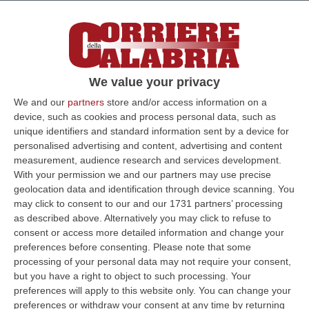
controlli a seguito dei quali sono stati posti
sotto sequestro un fabbricato rurale e due
discariche abusive al cui interno sono stati
rinvenuti rifiuti speciali e pericolosi derivanti
We value your privacy
dall’esercizio di attività di impresa
. I
We and our
partners
store and/or access information on a
materiali, abbandonati sul nudo terreno,
device, such as cookies and process personal data, such as
unique identifiers and standard information sent by a device for
miscelati tra loro e senza alcuna idonea
personalised advertising and content, advertising and content
protezione, erano esposti agli agenti
measurement, audience research and services development.
atmosferici, con la conseguenza che il
With your permission we and our partners may use precise
geolocation data and identification through device scanning. You
percolato prodotto dall’inevitabile
may click to consent to our and our 1731 partners’ processing
dilavamento degli stessi, veniva assorbito
as described above. Alternatively you may click to refuse to
consent or access more detailed information and change your
direttamente dal terreno contaminando le
preferences before consenting.
Please note that some
matrici ambientali suolo ed acqua e
processing of your personal data may not require your consent,
but you have a right to object to such processing. Your
costituendo un potenziale pericolo per la
preferences will apply to this website only. You can change your
salute pubblica.
preferences or withdraw your consent at any time by returning