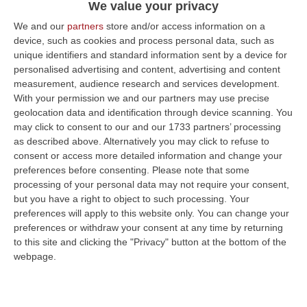
domiciliari.
Tra i destinatari il sindaco di
We value your privacy
Badolato, Giuseppe Nicola Parretta, il
We and our
partners
store and/or access information on a
device, such as cookies and process personal data, such as
vicesindaco Ernesto Maria Menniti, il
unique identifiers and standard information sent by a device for
presidente del consiglio comunale Maicol
personalised advertising and content, advertising and content
measurement, audience research and services development.
Paparo e gli assessori Antonella Giannini e
With your permission we and our partners may use precise
Andrea Bressi
. Figura chiave è quella di
geolocation data and identification through device scanning. You
may click to consent to our and our 1733 partners’ processing
Antonio Paparo
, finito in carcere, secondo
as described above. Alternatively you may click to refuse to
l’accusa membro del sodalizio mafioso
consent or access more detailed information and change your
Gallace
«curava gli interessi imprenditoriali
preferences before consenting.
Please note that some
processing of your personal data may not require your consent,
della cosca»
. Paparo avrebbe influenzato le
but you have a right to object to such processing. Your
elezioni comunali del 2021 attraverso la
preferences will apply to this website only. You can change your
preferences or withdraw your consent at any time by returning
raccolta del consenso che si fondava sulla
to this site and clicking the "Privacy" button at the bottom of the
capacità di intimidazione e su una vera e
webpage.
propria strategia di controllo capillare del
territorio: «Il tutto – è l’accusa – allo scopo di