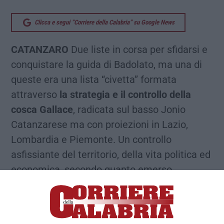
Clicca e segui “Corriere della Calabria” su Google News
CATANZARO
Due liste in corsa per sfidarsi e
conquistare la guida di Badolato, ma una di
queste era una lista “civetta” formata
attraverso
la strategia e il controllo della
cosca Gallace
, radicata sul basso Jonio
Catanzarese ma con proiezioni in Lazio,
Lombardia e Piemonte. Un controllo
asfissiante del territorio, della vita politica ed
economica, secondo quanto emerso
dall’inchiesta “Ostro” della Dda di Catanzaro
che ha portato all’emissione di 44 ordinanze
di custodia cautelare, 15 in carcere e 29 ai