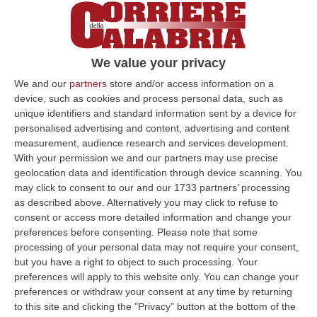
Giuseppe Falcomatà,
insieme alla collega
sindaco di Villa San Giovanni
Giusi Caminiti,
rilancia l’interrogazione degli Eurodeputati di
We value your privacy
Left, S&D e Verdi alla Commissione Ue: «I
We and our
partners
store and/or access information on a
territori hanno il diritto di avere garanzie e
device, such as cookies and process personal data, such as
certezze. Difendiamo i cittadini nella
unique identifiers and standard information sent by a device for
personalised advertising and content, advertising and content
consapevolezza di dovere di governare le
measurement, audience research and services development.
fasi di cambiamento».
With your permission we and our partners may use precise
geolocation data and identification through device scanning. You
«I dubbi che ci hanno spinto a ricorrere al Tar
may click to consent to our and our 1733 partners’ processing
per approfondire la valutazione della
as described above. Alternatively you may click to refuse to
consent or access more detailed information and change your
Commissione Via del Ministero
preferences before consenting.
Please note that some
dell’Ambiente sull’impatto ambientale del
processing of your personal data may not require your consent,
Ponte sullo Stretto, trovano una sponda
but you have a right to object to such processing. Your
preferences will apply to this website only. You can change your
efficace anche nell’interrogazione presentata
preferences or withdraw your consent at any time by returning
dai parlamentari europei di Left, S&D e
to this site and clicking the "Privacy" button at the bottom of the