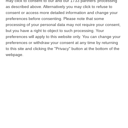
spedito la spesa specifica era stata pari a
may click to consent to our and our 1733 partners’ processing
as described above. Alternatively you may click to refuse to
571 milioni, 63 le procedure attivate. La
consent or access more detailed information and change your
programmazione dei fondi comunitari per il
preferences before consenting.
Please note that some
processing of your personal data may not require your consent,
ciclo 2021-2027, che ammontano
but you have a right to object to such processing. Your
complessivamente a oltre
3,1 miliardi,
si
preferences will apply to this website only. You can change your
fonda su alcuni obiettivi generali o priorità
preferences or withdraw your consent at any time by returning
to this site and clicking the "Privacy" button at the bottom of the
declinati essenzialmente in questi punti:
webpage.
“Una Calabria più competitiva e intelligente”,
“Una Calabria più resiliente e sostenibile”,
“Una Calabria più sociale e competitiva”,
“Una Calabria più inclusiva per i giovani”, una
Calabria più inclusiva”, “Una Calabria con più
istruzione”, “Una Calabria con più
opportunità”, “Una Calabria più vicina ai
territori”, e quindi le assistenze tecniche al