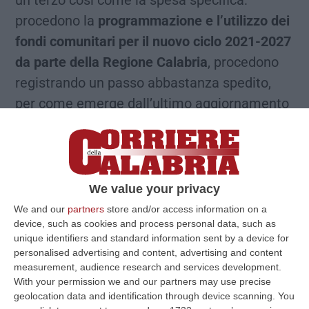
un terzo così come la spesa specifica:
procedono la
programmazione e l’utilizzo dei
fondi comunitari per il nuovo ciclo 2021-2027
da parte della Regione Calabria
, procedono
registrando un passo abbastanza spedito,
per come emerge dall’ultimo aggiornamento
disponibile sul portale dedicato “Calabria
Europa”. Al 30 gennaio infatti le
procedure
attivate sono 103
, censita una
spesa
specifica di oltre 930 milioni
, così suddivisi:
We value your privacy
oltre 679 milioni per il Fesr (76 procedure
We and our
partners
store and/or access information on a
device, such as cookies and process personal data, such as
attivate) e oltre 250 milioni per il Fondo
unique identifiers and standard information sent by a device for
sociale europeo (27 procedure attivate). Al
personalised advertising and content, advertising and content
precedente aggiornamento di fine agosto,
measurement, audience research and services development.
With your permission we and our partners may use precise
che aveva fatto registrare un passo un po’ più
geolocation data and identification through device scanning. You