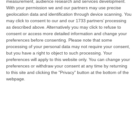
measurement, audience research and services development.
del Lavoro, Confcommercio, Cna,
With your permission we and our partners may use precise
Confartigianato e Indeed.
geolocation data and identification through device scanning. You
La conferenza stampa di apertura della
may click to consent to our and our 1733 partners’ processing
as described above. Alternatively you may click to refuse to
prima tappa
in programma alle ore 10.30 del
consent or access more detailed information and change your
26 febbraio a piazza Dei Bruzi a Cosenza
preferences before consenting.
Please note that some
processing of your personal data may not require your consent,
vedrà gli interventi di:
Paola Nicastro
,
but you have a right to object to such processing. Your
Presidente e Ad di Sviluppo Lavoro Italia
,
preferences will apply to this website only. You can change your
preferences or withdraw your consent at any time by returning
Massimo Temussi,
direttore generale del
to this site and clicking the "Privacy" button at the bottom of the
Ministero del Lavoro per le Politiche Attive
,
webpage.
Giovanni Calabrese
, assessore al Lavoro e
alla Formazione Professionale della Regione
Calabria e il saluto del Sindaco di Cosenza,
Franz Caruso
.
Ridurre le distanze dal mercato del lavoro