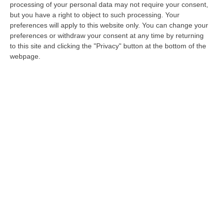
All’Ionio, leader e garante della coalizione
processing of your personal data may not require your consent,
but you have a right to object to such processing. Your
Civica, Democratica e Rifomista che punta a
preferences will apply to this website only. You can change your
continuare ad amministrare la cittadina
preferences or withdraw your consent at any time by returning
to this site and clicking the "Privacy" button at the bottom of the
sibarita. Il primo cittadino uscente
ha quindi
webpage.
confermato l’anticipazione del Corriere della
Calabria
.
(QUI L’ARTICOLO)
Il profilo
La Dottoressa Gaudiano, stretta
collaboratrice del sindaco, attualmente
ricopre la carica di consigliera comunale con
delega alla Sanità. Dopo la Laurea in
Medicina e Chirurgia, conseguita presso
l’Università degli Studi di Siena nel 1996, si