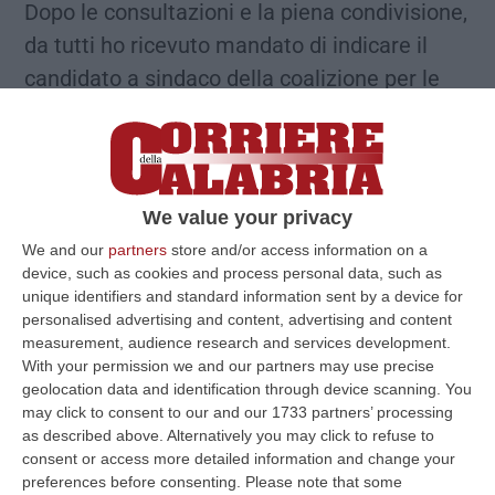
Dopo le consultazioni e la piena condivisione,
da tutti ho ricevuto mandato di indicare il
candidato a sindaco della coalizione per le
elezioni amministrative che si svolgeranno
nella prossima primavera. Ho avuto contatti
e consultazioni con esponenti, referenti
politici, rappresentanti del mondo
We value your privacy
imprenditoriale, dell’associazionismo,
We and our
partners
store and/or access information on a
tantissimi sostenitori e decine di cittadini, dai
device, such as cookies and process personal data, such as
unique identifiers and standard information sent by a device for
quali ho avuto ampia disponibilità e delega.
personalised advertising and content, advertising and content
Pertanto comunico che la candidata a
measurement, audience research and services development.
With your permission we and our partners may use precise
Sindaco per la coalizione Civica, Democratica
geolocation data and identification through device scanning. You
e Rifomista sarà la dottoressa Carmen
may click to consent to our and our 1733 partners’ processing
as described above. Alternatively you may click to refuse to
Gaudiano»
. Ad annunciarlo è Giovanni
consent or access more detailed information and change your
Papasso, Sindaco uscente di Cassano
preferences before consenting.
Please note that some