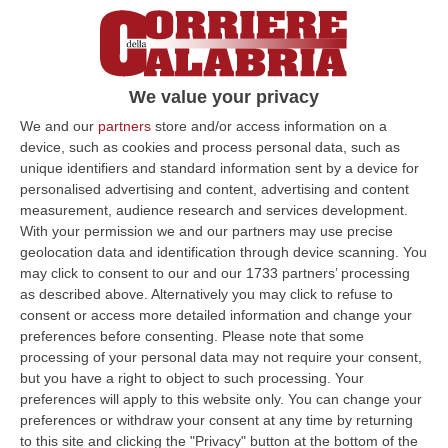
contestuale recupero ambientale dei
sedimenti marini, portuali, delle acque di
falda e dei suoli contaminati, miniere di
opportunità di studio e ricerca scientifica
We value your privacy
applicata alla riutilizzazione dei metalli
We and our
partners
store and/or access information on a
pregiati.
Che le terre della Calabria siano
device, such as cookies and process personal data, such as
unique identifiers and standard information sent by a device for
notoriamente ricche di metalli pregiati, con la
personalised advertising and content, advertising and content
possibile presenza di terre rare, non è una
measurement, audience research and services development.
With your permission we and our partners may use precise
invenzione. Non si dimentichino le miniere
geolocation data and identification through device scanning. You
argentifere sfruttate da austriaci e tedeschi
may click to consent to our and our 1733 partners’ processing
as described above. Alternatively you may click to refuse to
già a partire dalla fine del 700 per i loro
consent or access more detailed information and change your
contenuti pregiati e presenti in numerosi siti
preferences before consenting.
Please note that some
delle cinque province della Calabria. Lo
processing of your personal data may not require your consent,
but you have a right to object to such processing. Your
scrive il generale Emilio Errigo, commissario
preferences will apply to this website only. You can change your
per la bonifica del Sin di Crotone». Secondo
preferences or withdraw your consent at any time by returning
to this site and clicking the "Privacy" button at the bottom of the