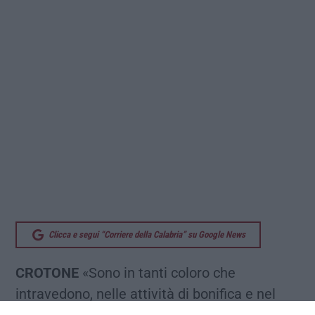
Clicca e segui “Corriere della Calabria” su Google News
CROTONE
«Sono in tanti coloro che
intravedono, nelle attività di bonifica e nel