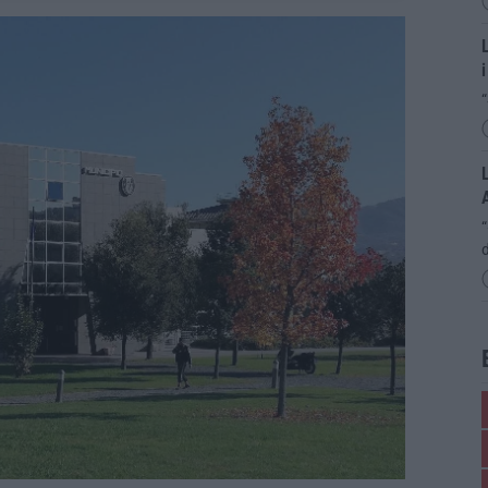
L
i
“
L
d