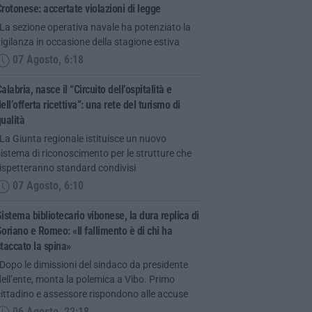
rotonese: accertate violazioni di legge
La sezione operativa navale ha potenziato la
igilanza in occasione della stagione estiva
07 Agosto, 6:18
alabria, nasce il “Circuito dell’ospitalità e
ell’offerta ricettiva”: una rete del turismo di
ualità
La Giunta regionale istituisce un nuovo
istema di riconoscimento per le strutture che
ispetteranno standard condivisi
07 Agosto, 6:10
istema bibliotecario vibonese, la dura replica di
oriano e Romeo: «Il fallimento è di chi ha
taccato la spina»
Dopo le dimissioni del sindaco da presidente
ell’ente, monta la polemica a Vibo. Primo
ittadino e assessore rispondono alle accuse