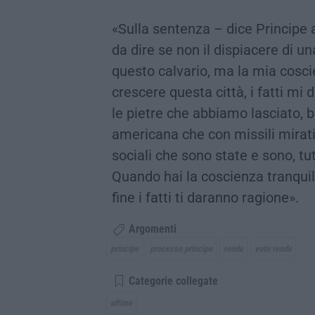
«Sulla sentenza – dice Principe 
da dire se non il dispiacere di u
questo calvario, ma la mia coscie
crescere questa città, i fatti mi
le pietre che abbiamo lasciato, 
americana che con missili mirati
sociali che sono state e sono, tut
Quando hai la coscienza tranquill
fine i fatti ti daranno ragione».
Argomenti
principe
processo principe
rende
voto rende
Categorie collegate
ultime