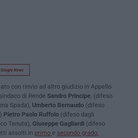
su Google News
to con rinvio ad altro giudizio in Appello
x sindaco di Rende
Sandro Principe
, (difeso
nna Spada),
Umberto Bernaudo
(difeso
ò)
Pietro Paolo Ruffolo
(difeso dagli
sco Tenuta),
Giuseppe Gagliardi
(difeso
ti assolti in
primo
e
secondo grado
,