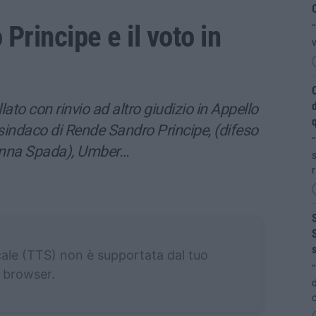
C
Principe e il voto in
“
v
C
d
to con rinvio ad altro giudizio in Appello
q
 sindaco di Rende Sandro Principe, (difeso
“
Anna Spada), Umber…
s
r
S
S
s
cale (TTS) non è supportata dal tuo
“
browser.
d
c