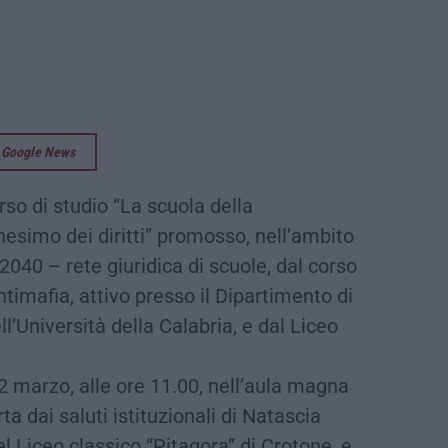
su Google News
so di studio “La scuola della
esimo dei diritti” promosso, nell’ambito
040 – rete giuridica di scuole, dal corso
ntimafia, attivo presso il Dipartimento di
l’Università della Calabria, e dal Liceo
 22 marzo, alle ore 11.00, nell’aula magna
a dai saluti istituzionali di Natascia
l Liceo classico “Pitagora” di Crotone, e