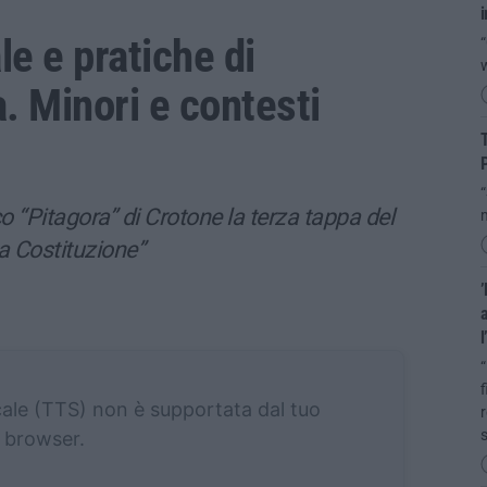
i
e e pratiche di
“
a. Minori e contesti
T
P
“
o “Pitagora” di Crotone la terza tappa del
m
la Costituzione”
’
a
l
“
f
cale (TTS) non è supportata dal tuo
r
s
browser.