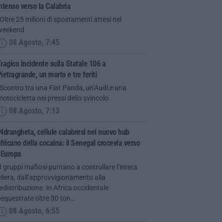
ntenso verso la Calabria
Oltre 25 milioni di spostamenti attesi nel
weekend
08 Agosto, 7:45
ragico incidente sulla Statale 106 a
ietragrande, un morto e tre feriti
Scontro tra una Fiat Panda, un’Audi e una
otocicletta nei pressi dello svincolo
08 Agosto, 7:13
Ndrangheta, cellule calabresi nel nuovo hub
fricano della cocaina: il Senegal crocevia verso
’Europa
I gruppi mafiosi puntano a controllare l’intera
iliera, dall’approvvigionamento alla
edistribuzione. In Africa occidentale
equestrate oltre 30 ton…
08 Agosto, 6:55