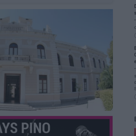
D
s
“
c
B
C
“
s
d