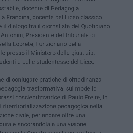
Costabile, docente di Pedagogia
lla Frandina, docente del Liceo classico
il dialogo tra il giornalista del Quotidiano
Antonini, Presidente del tribunale di
ella Loprete, Funzionario della
le presso il Ministero della giustizia.
tudenti e delle studentesse del Liceo
ne di coniugare pratiche di cittadinanza
 pedagogia trasformativa, sul modello
rassi coscientizzatrice di Paulo Freire, in
 riterritorializzazione pedagogica nella
ione civile, per andare oltre una
durale ancorandola a una visione
iin quella Costituzione la cui pratica, a