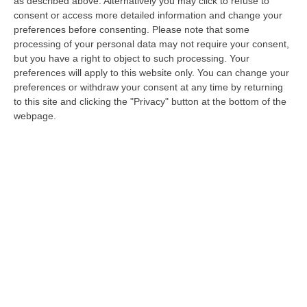
as described above. Alternatively you may click to refuse to
Un’autentica favola calcistica, intrisa di
consent or access more detailed information and change your
preferences before consenting.
Please note that some
emozione e allegria, dove il battito dei cuori
processing of your personal data may not require your consent,
si intreccia con la voglia di credere ancora
but you have a right to object to such processing. Your
preferences will apply to this website only. You can change your
nei sogni. Ieri sera, il film è stato presentato
preferences or withdraw your consent at any time by returning
e proiettato alla presenza degli attori e dei
to this site and clicking the "Privacy" button at the bottom of the
registi al Cinema Citrigno di Cosenza: sold
webpage.
out per l’occasione. Prezioso il lavoro della
Film Commission, riconosciuto da cast e
produzione, un investimento nella pellicola e
nelle produzioni cinematografiche necessario
anche a valorizzare il territorio, per offrire
delle opportunità di lavoro concrete alle
maestranze locali come avvenuto proprio nel
caso della realizzazione di Us Palmese.