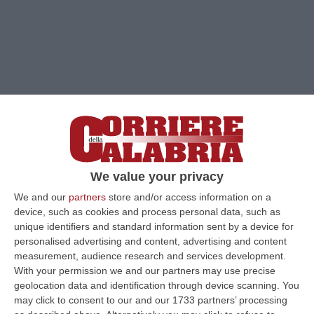
We value your privacy
We and our
partners
store and/or access information on a
device, such as cookies and process personal data, such as
unique identifiers and standard information sent by a device for
Clicca e segui “Corriere della Calabria” su Google News
personalised advertising and content, advertising and content
measurement, audience research and services development.
COSENZA
U.S. Palmese, il film dei Manetti
With your permission we and our partners may use precise
Bros girato in Calabria è uscito ieri in
geolocation data and identification through device scanning. You
may click to consent to our and our 1733 partners’ processing
contemporanea in 300 sale in tutta Italia.