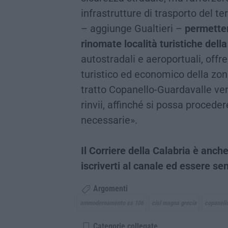
infrastrutture di trasporto del te
– aggiunge Gualtieri –
permetter
rinomate località turistiche dell
autostradali e aeroportuali, offr
turistico ed economico della zon
tratto Copanello-Guardavalle veng
rinvii, affinché si possa proceder
necessarie».
Il Corriere della Calabria è an
iscriverti al canale ed essere s
Argomenti
ammodernamento ss 106
cisl magna grecia
copanell
Categorie collegate