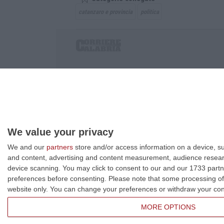
catanzaro e provincia
politica
Corriere delle Calabria è una testata giornalist
P.IVA. 03199620794, Via del mare 6/G, S.Eufem
Iscrizione tribunale di Lamezia Terme 5/2011 - D
Effettua una ricerca sul Corriere delle Calabria
We value your privacy
We and our
partners
store and/or access information on a device, su
and content, advertising and content measurement, audience resea
device scanning. You may click to consent to our and our 1733 partn
preferences before consenting.
Please note that some processing of 
website only. You can change your preferences or withdraw your conse
MORE OPTIONS