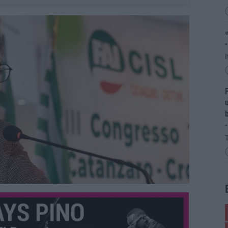
«
“
I
F
u
b