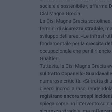
sociale e sostenibile», afferma
D
Cisl Magna Grecia.
La Cisl Magna Grecia sottolinea 
termini di
sicurezza stradale
, m
sviluppo dell’area. «Le infrastr
fondamentale per la
crescita del
occupazionale che per il rilanci
Gualtieri.
Tuttavia, la Cisl Magna Grecia e
sul tratto Copanello-Guardavall
numerose criticità. «Si tratta di 
diversi incroci a raso, rendendola
registrano ancora troppi incident
spiega come un intervento su que
sicurezza stradale, ma rafforzere