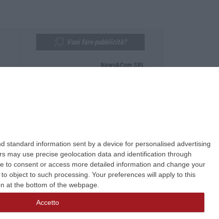
Vuoi fare pubblicità?
News&Com SRL
Telefono:
0968-53665
Email:
newsandcom@gmail.com
d standard information sent by a device for personalised advertising
s may use precise geolocation data and identification through
use to consent or access more detailed information and change your
o object to such processing. Your preferences will apply to this
ton at the bottom of the webpage.
Accetto