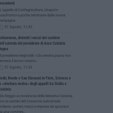
precedenti
L’appello di Confagricoltura, Unapol e
Assofrantoi a poche settimane dalla nuova
campagna
07 Agosto, 11:43
chiavonea, distrutti i mezzi del cantiere
ell’azienda del presidente di Ance Calabria
Rugna
Il presidente degli edili: «Chi semina paura non
ermerà il lavoro onesto»
07 Agosto, 11:26
edir, Rende e San Giovanni in Fiore, Scirocco e
a «struttura nostra» degli appalti tra Sicilia e
alabria
Da Reggio ai cavalcavia della Messina-Catania,
ino ai cantieri del Consorzio autostrade
iciliane: uomini, mezzi e imprese da spostare
da una commes…