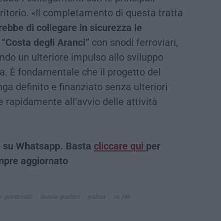
rritorio. «Il completamento di questa tratta
ebbe di collegare in sicurezza le
a “Costa degli Aranci”
con snodi ferroviari,
endo un ulteriore impulso allo sviluppo
a. È fondamentale che il progetto del
a definito e finanziato senza ulteriori
e rapidamente all’avvio delle attività
che su Whatsapp. Basta
cliccare qui
per
empre aggiornato
o-guardavalle
daniele gualtieri
politica
ss 106