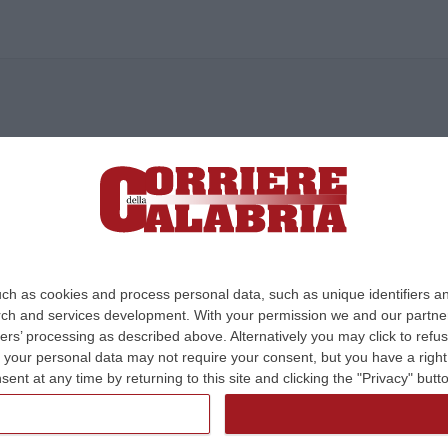
ica di News&Com S.r.l ©2012-
-2026. Tutti i diritti riservati.
ia, Lamezia Terme (CZ)
irettore responsabile Paola Militano |
Privacy
ch as cookies and process personal data, such as unique identifiers an
rch and services development.
With your permission we and our partner
Design:
cfweb
ers’ processing as described above. Alternatively you may click to ref
your personal data may not require your consent, but you have a right t
nt at any time by returning to this site and clicking the "Privacy" but