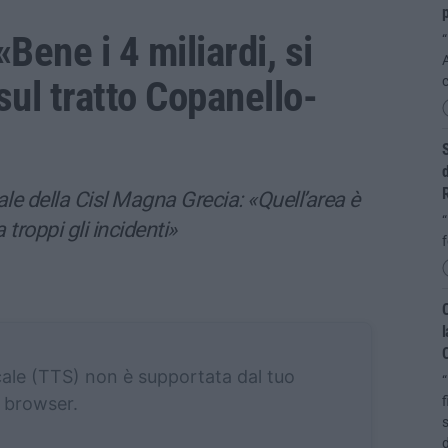
«Bene i 4 miliardi, si
“
ul tratto Copanello-
S
d
ale della Cisl Magna Grecia: «Quell’area è
“
 troppi gli incidenti»
f
C
l
C
cale (TTS) non è supportata dal tuo
“
browser.
f
s