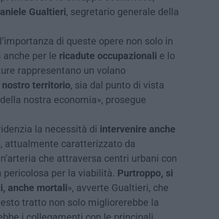
aniele Gualtieri
, segretario generale della
l’importanza di queste opere non solo in
a anche per le
ricadute occupazionali
e lo
utture rappresentano un volano
 nostro territorio
, sia dal punto di vista
o della nostra economia», prosegue
videnzia la necessità di
intervenire anche
e
, attualmente caratterizzato da
un’arteria che attraversa centri urbani con
 pericolosa per la viabilità.
Purtroppo, si
i, anche mortali
», avverte Gualtieri, che
sto tratto non solo migliorerebbe la
bbe i collegamenti con le principali