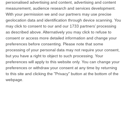
una squadra fragile, lasciata perennemente
personalised advertising and content, advertising and content
in balia delle onde da quello che dovrebbe
measurement, audience research and services development.
With your permission we and our partners may use precise
essere il suo capitano, Eugenio Guarascio,
geolocation data and identification through device scanning. You
seguito a ruota da Rita Rachele Scalise,
may click to consent to our and our 1733 partners’ processing
as described above. Alternatively you may click to refuse to
l’amministratore unico.
consent or access more detailed information and change your
Nelle prossime sette settimane non ci sarà
preferences before consenting.
Please note that some
processing of your personal data may not require your consent,
più spazio da dedicare al calcio giocato e
but you have a right to object to such processing. Your
all’ipocrisia della matematica che ancora non
preferences will apply to this website only. You can change your
condanna.
Il Cosenza calcio, questo Cosenza
preferences or withdraw your consent at any time by returning
to this site and clicking the "Privacy" button at the bottom of the
calcio, non appartiene da tempo, da anni,
webpage.
all’universo serie B
. In questo 2025 è stato
più chiaro che mai.
Da oggi in poi si prospettano giornate
lunghissime, pesanti, di ulteriore tensione e
sconforto,
di totale senso di impotenza di