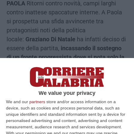
PAOLA
Ritorni contro novità, campi larghi
contro inattese spaccature interne. A Paola
si prospetta una sfida avvincente tra
protagonisti noti della politica
locale:
Graziano Di Natale
ha infatti deciso di
essere della partita,
incassando il sostegno
di un fronte progressista dove si nota solo la
mancanza di Alleanza Verdi Sinistra
. «Si è
riunita la coalizione civica e progressista.
Erano presenti i rappresentanti delle
seguenti forze politiche: Partito democratico,
We value your privacy
Movimento 5 Stelle, Dema, Paola Libera,
We and our
partners
store and/or access information on a
device, such as cookies and process personal data, such as
Spazio Civico e Giovani Democratici. Le
unique identifiers and standard information sent by a device for
delegazioni – hanno scritto in una nota i
personalised advertising and content, advertising and content
measurement, audience research and services development.
gruppi che sosterranno la sua corsa – hanno
With your permission we and our partners may use precise