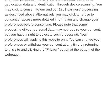
condiviso i punti programmatici che sono
geolocation data and identification through device scanning. You
stati oggetto dell’accordo politico nato dalla
may click to consent to our and our 1731 partners’ processing
as described above. Alternatively you may click to refuse to
comune volontà di arginare le destre
consent or access more detailed information and change your
esistenti e camuffate all’interno della
preferences before consenting.
Please note that some
processing of your personal data may not require your consent,
Città.
La coalizione all’unanimità ha indicato
but you have a right to object to such processing. Your
quale candidato a sindaco Graziano di
preferences will apply to this website only. You can change your
preferences or withdraw your consent at any time by returning
Natale
, la stessa resta aperta ad eventuali ed
to this site and clicking the "Privacy" button at the bottom of the
ulteriori gruppi politici che ne condividono i
webpage.
principi indicati».
Politano, Perrotta e gli altri
Il nome di Di Natale, ex presidente della
Provincia oltre che consigliere regionale, va
così ad aggiungersi ufficialmente agli altri: