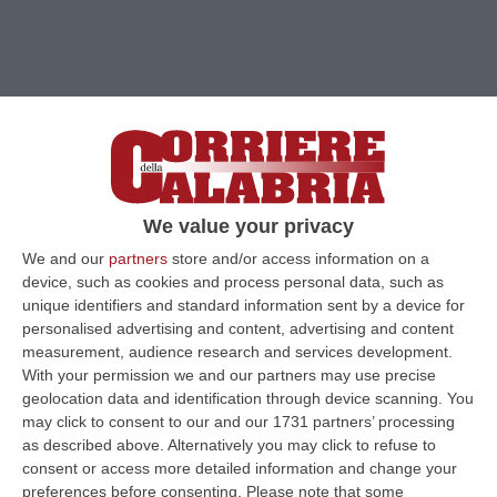
We value your privacy
We and our
partners
store and/or access information on a
device, such as cookies and process personal data, such as
unique identifiers and standard information sent by a device for
personalised advertising and content, advertising and content
measurement, audience research and services development.
Clicca e segui “Corriere della Calabria” su Google News
With your permission we and our partners may use precise
geolocation data and identification through device scanning. You
may click to consent to our and our 1731 partners’ processing
LAMEZIA TERME
“Buona la proroga del
as described above. Alternatively you may click to refuse to
termine dell’obbligo assicurativo contro i
consent or access more detailed information and change your
preferences before consenting.
Please note that some