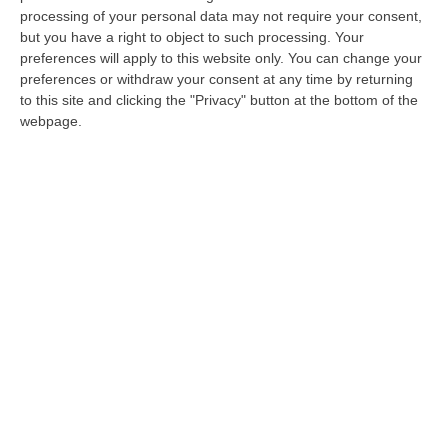
danni da calamità naturali ed eventi
processing of your personal data may not require your consent,
catastrofali per le imprese, ottenuto grazie
but you have a right to object to such processing. Your
all’opera di mediazione della Cna, ma
preferences will apply to this website only. You can change your
preferences or withdraw your consent at any time by returning
rimangono riserve e criticità da non
to this site and clicking the "Privacy" button at the bottom of the
trascurare e sulle quali attendiamo risposte”.
webpage.
Il presidente della Cna Calabria Giovanni
Cugliari interviene sulle polizze catastrofali a
copertura dei danni ai beni immobili, impianti
e macchinari causati da eventi
calamitosi come terremoti, alluvioni, frane,
inondazioni ed esondazioni, all’indomani
dell’ufficializzazione del rinvio a gennaio
2026 del vincolo per le piccole imprese.
“L’introduzione dell’obbligo assicurativo –
aggiunge Cugliari – rappresenterà una tassa