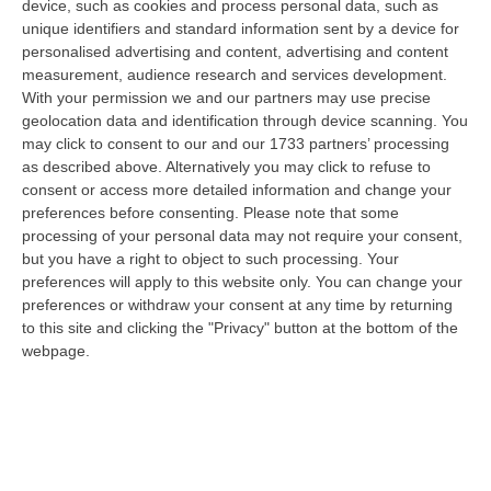
device, such as cookies and process personal data, such as
governo ha dimostrato in questa misura negli
unique identifiers and standard information sent by a device for
personalised advertising and content, advertising and content
anni precedenti.
Grazie anche per il supporto
measurement, audience research and services development.
che ci è stato offerto quando abbiamo deciso
With your permission we and our partners may use precise
geolocation data and identification through device scanning. You
di investire 44 milioni di euro per dei beni
may click to consent to our and our 1733 partners’ processing
confiscati alla ‘ndrangheta»
. Così il
as described above. Alternatively you may click to refuse to
presidente della Regione Calabria, Roberto
consent or access more detailed information and change your
preferences before consenting.
Please note that some
Occhiuto, nel corso della cerimonia di
processing of your personal data may not require your consent,
inaugurazione della nuova Caserma dei
but you have a right to object to such processing. Your
preferences will apply to this website only. You can change your
Carabinieri a Limbadi, in un bene confiscato
preferences or withdraw your consent at any time by returning
alla ‘ndrangheta.
to this site and clicking the "Privacy" button at the bottom of the
webpage.
Il governatore
Occhiuto ha
ricordato ancora:
«Abbiamo stipulato