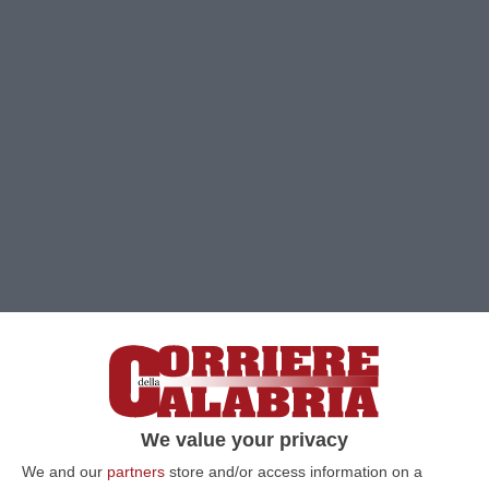
Clicca e segui “Corriere della Calabria” su Google News
LIMBADI
Il ministro Piantedosi «ha
We value your privacy
dimostrato in questi tre anni, una vicinanza,
We and our
partners
store and/or access information on a
una prossimità alla Calabria che mai il