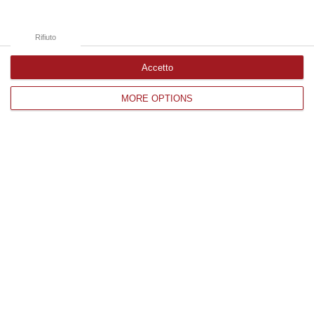
attività in presenza
Rifiuto
b. SCADENZA DELLA MISURA: Fino al
Accetto
rilascio del CPI
MORE OPTIONS
16. IMMOBILE COMUNALE : Palazzo Via
Vicenza-Attività Produttive
a. MISURA IMMEDIATA: Inibizione accesso
al pubblico
b. SCADENZA DELLA MISURA: Fino al
completamento dei lavori di installazione e
messa in esercizio impianto elevatore