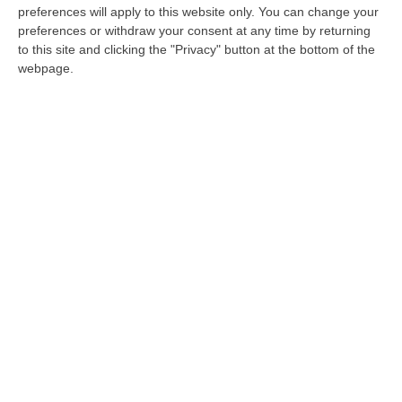
preferences will apply to this website only. You can change your
totalmente paralizzare la nostra città”, ha
preferences or withdraw your consent at any time by returning
concluso il consigliere comunale e
to this site and clicking the "Privacy" button at the bottom of the
webpage.
presidente della Commissione Controllo e
Garanzia, Massimo Ripepi.
L’elenco degli uffici chiusi
Il Consigliere Massimo Ripepi ha poi
evidenziato: “Questi gli immobili interessati:
1. IMMOBILE COMUNALE : Comando
Polizia Locale
a. MISURA IMMEDIATA: Inibizione, oltre dei