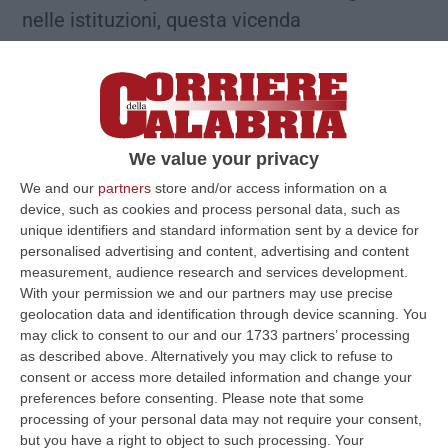
nelle istituzioni, questa vicenda
rappresenta uno scempio amministrativo e
politico che segna ulteriormente il declino
dell’Ente comunale e dell’intera città.
A
pagare sono, ancora una volta, i cittadini e i
We value your privacy
dipendenti pubblici.
A rispondere devono
We and our
partners
store and/or access information on a
essere, senza ambiguità, i vertici politici. La
device, such as cookies and process personal data, such as
città non può più tollerare silenzi, omissioni e
unique identifiers and standard information sent by a device for
personalised advertising and content, advertising and content
scaricabarile. È ora che il sindaco Giuseppe
measurement, audience research and services development.
Falcomatà si assuma le proprie
With your permission we and our partners may use precise
geolocation data and identification through device scanning. You
responsabilità di fronte alla
may click to consent to our and our 1733 partners’ processing
città, pubblicamente e senza retorica. Chiedo
as described above. Alternatively you may click to refuse to
un Consiglio comunale urgente per trattare
consent or access more detailed information and change your
preferences before consenting.
Please note that some
immediatamente e con tutta la popolazione
processing of your personal data may not require your consent,
la gravissima situazione che potrebbe
but you have a right to object to such processing. Your