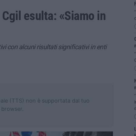
 Cgil esulta: «Siamo in
“
G
m
vi con alcuni risultati significativi in enti
“
O
N
m
“
cale (TTS) non è supportata dal tuo
i
browser.
d
U
b