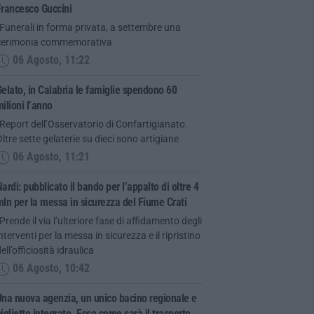
Francesco Guccini
Funerali in forma privata, a settembre una
cerimonia commemorativa
06 Agosto, 11:22
elato, in Calabria le famiglie spendono 60
ilioni l’anno
Report dell’Osservatorio di Confartigianato.
ltre sette gelaterie su dieci sono artigiane
06 Agosto, 11:21
ardi: pubblicato il bando per l’appalto di oltre 4
ln per la messa in sicurezza del Fiume Crati
Prende il via l’ulteriore fase di affidamento degli
nterventi per la messa in sicurezza e il ripristino
ell’officiosità idraulica
06 Agosto, 10:42
na nuova agenzia, un unico bacino regionale e
iglietto integrato. Ecco come sarà il trasporto