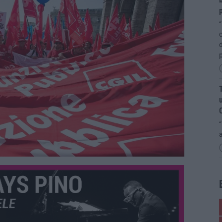
p
“
c
d
T
u
“