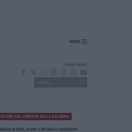
licato il bando per l’appalto di oltre 4 mln per la messa in sicurezza del Fiume 
MENU
I nostri canali
ULTIME DAL CORRIERE DELLA CALABRIA
usica in lutto, morto a 86 anni il cantautore