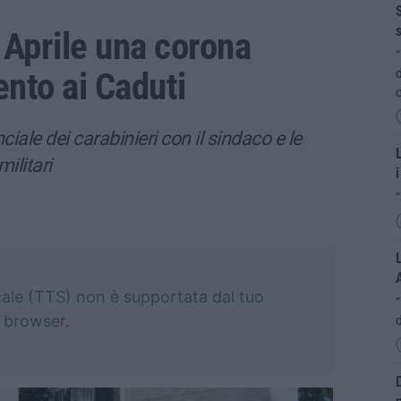
S
s
 Aprile una corona
“
nto ai Caduti
d
c
ciale dei carabinieri con il sindaco e le
L
ilitari
i
“
L
cale (TTS) non è supportata dal tuo
browser.
d
D