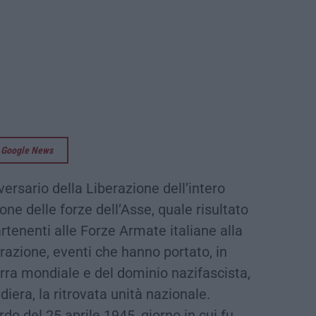
su Google News
versario della Liberazione dell’intero
one delle forze dell’Asse, quale risultato
rtenenti alle Forze Armate italiane alla
razione, eventi che hanno portato, in
uerra mondiale e del dominio nazifascista,
iera, la ritrovata unità nazionale.
rdo del 25 aprile 1945, giorno in cui fu