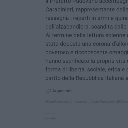
Il Prefetto Padovano accompagn
Carabinieri, rappresentante del
rassegna i reparti in armi e quin
dell’alzabandiera, scandita dalle
Al termine della lettura solenne 
stata deposta una corona d’allor
doveroso e riconoscente omaggio a
hanno sacrificato la propria vita e
forma di libertà, sociale, etica e 
diritto della Repubblica Italiana 
Argomenti
25 aprile cosenza
cosenza
festa liberazione 2025 c
società