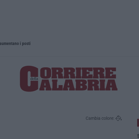
 aumentano i posti
La rivista 
Cambia colore:
S