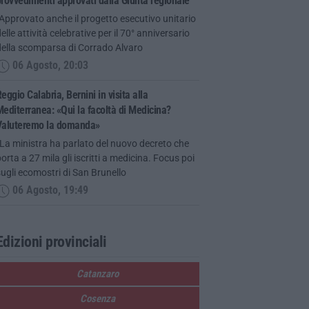
rovvedimenti approvati dalla Giunta regionale
Approvato anche il progetto esecutivo unitario
elle attività celebrative per il 70° anniversario
della scomparsa di Corrado Alvaro
06 Agosto, 20:03
eggio Calabria, Bernini in visita alla
editerranea: «Qui la facoltà di Medicina?
Valuteremo la domanda»
La ministra ha parlato del nuovo decreto che
orta a 27 mila gli iscritti a medicina. Focus poi
ugli ecomostri di San Brunello
06 Agosto, 19:49
Edizioni provinciali
Catanzaro
Cosenza