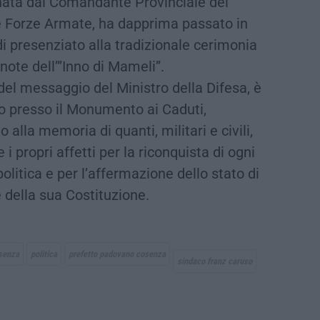
ata dal Comandante Provinciale dei
le Forze Armate, ha dapprima passato in
di presenziato alla tradizionale cerimonia
 note dell’”Inno di Mameli”.
del messaggio del Ministro della Difesa, è
o presso il Monumento ai Caduti,
lla memoria di quanti, militari e civili,
 i propri affetti per la riconquista di ogni
politica e per l’affermazione dello stato di
e della sua Costituzione.
osenza
politica
prefetto padovano cosenza
sindaco franz caruso