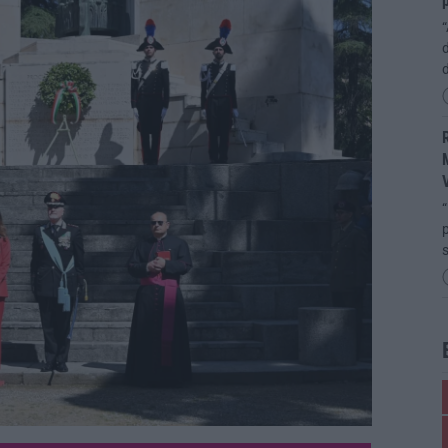
p
“
d
R
M
“
p
s