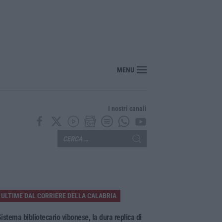
“America Journals” celebra lo stilista Anton Giulio Grande
MENU
I nostri canali
ULTIME DAL CORRIERE DELLA CALABRIA
istema bibliotecario vibonese, la dura replica di