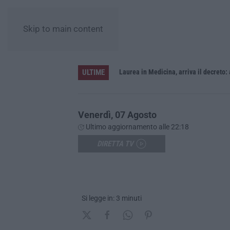
Skip to main content
ULTIME
Sistema bibliotecario vibonese, la dura replica di Soriano e Romeo: «Il fallimento è di chi ha staccato la spina»
Laurea in Medicina, arriva il decreto:
Venerdì, 07 Agosto
Ultimo aggiornamento alle 22:18
DIRETTA TV
Si legge in: 3 minuti