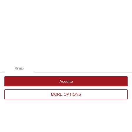
Il Corriere della Calabria è anche su
WhatsApp. Basta
cliccare qui
per iscriverti al
canale ed essere sempre aggiornato
Argomenti
centro calabrese solidarietà
cineforum di ateneo reggio calabria
cinema
Rifiuto
progetto spread
smetto quando voglio
società
spread
Accetto
Categorie collegate
MORE OPTIONS
catanzaro
società
ultime
ULTIME DAL CORRIERE DELLA CALABRIA