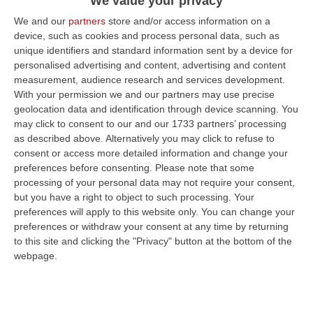
We value your privacy
Misto” – Alessandra, Chiara, Francesco,
We and our
partners
store and/or access information on a
Giuseppe, Martina, Noemi, Roberto e
device, such as cookies and process personal data, such as
Vanessa – nell’ambito del progetto
Spread
,
unique identifiers and standard information sent by a device for
personalised advertising and content, advertising and content
realizzato dal Centro Calabrese di Solidarietà
measurement, audience research and services development.
ETS con il sostegno del programma
With your permission we and our partners may use precise
geolocation data and identification through device scanning. You
operativo SPREAD. Il progetto “Strategie
may click to consent to our and our 1733 partners’ processing
preventive a contrasto delle dipendenze
as described above. Alternatively you may click to refuse to
consent or access more detailed information and change your
comportamentali e d’abuso si propone di
preferences before consenting.
Please note that some
contrastare le dipendenze tra i giovani,
processing of your personal data may not require your consent,
coinvolgendo la comunità educante e
but you have a right to object to such processing. Your
preferences will apply to this website only. You can change your
promuovendo attivamente la prevenzione e il
preferences or withdraw your consent at any time by returning
benessere nelle giovani generazioni negli 80
to this site and clicking the "Privacy" button at the bottom of the
webpage.
comuni della provincia di Catanzaro. Il
progetto è finanziato dal Consiglio dei
Ministri, Dipartimento Politiche Antidroga per