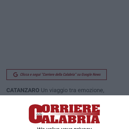
Clicca e segui “Corriere della Calabria” su Google News
CATANZARO
Un viaggio tra emozione,
riflessione e consapevolezza. Parte l’8
maggio, al Centro Polivalente “M. Rossi” di
via Fontana Vecchia a Catanzaro, il
cineforum promosso dal gruppo “Fritto